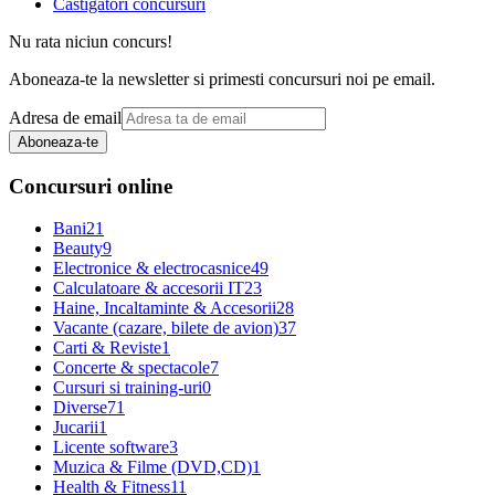
Castigatori concursuri
Nu rata niciun concurs!
Aboneaza-te la newsletter si primesti concursuri noi pe email.
Adresa de email
Aboneaza-te
Concursuri online
Bani
21
Beauty
9
Electronice & electrocasnice
49
Calculatoare & accesorii IT
23
Haine, Incaltaminte & Accesorii
28
Vacante (cazare, bilete de avion)
37
Carti & Reviste
1
Concerte & spectacole
7
Cursuri si training-uri
0
Diverse
71
Jucarii
1
Licente software
3
Muzica & Filme (DVD,CD)
1
Health & Fitness
11