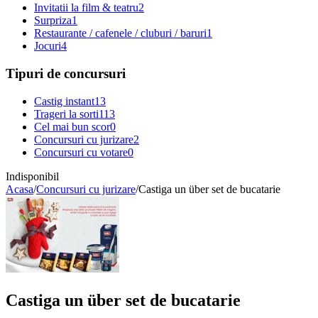
Invitatii la film & teatru
2
Surpriza
1
Restaurante / cafenele / cluburi / baruri
1
Jocuri
4
Tipuri de concursuri
Castig instant
13
Trageri la sorti
113
Cel mai bun scor
0
Concursuri cu jurizare
2
Concursuri cu votare
0
Indisponibil
Acasa
/
Concursuri cu jurizare
/
Castiga un über set de bucatarie
Castiga un über set de bucatarie