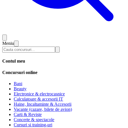
Meniu
Contul meu
Concursuri online
Bani
Beauty
Electronice & electrocasnice
Calculatoare & accesorii IT
Haine, Incaltaminte & Accesorii
Vacante (cazare, bilete de avion)
Carti & Reviste
Concerte & spectacole
Cursuri si training-uri