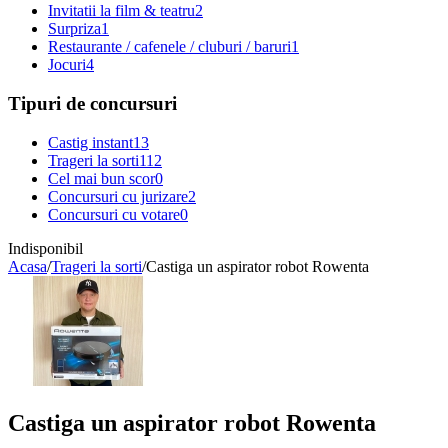
Invitatii la film & teatru
2
Surpriza
1
Restaurante / cafenele / cluburi / baruri
1
Jocuri
4
Tipuri de concursuri
Castig instant
13
Trageri la sorti
112
Cel mai bun scor
0
Concursuri cu jurizare
2
Concursuri cu votare
0
Indisponibil
Acasa
/
Trageri la sorti
/
Castiga un aspirator robot Rowenta
Castiga un aspirator robot Rowenta