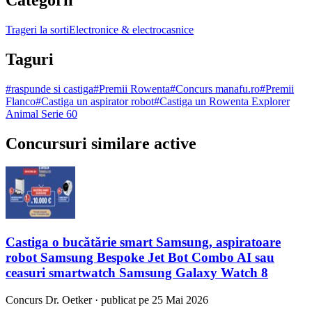
Trageri la sorti
Electronice & electrocasnice
Taguri
#
raspunde si castiga
#
Premii Rowenta
#
Concurs manafu.ro
#
Premii
Flanco
#
Castiga un aspirator robot
#
Castiga un Rowenta Explorer
Animal Serie 60
Concursuri similare active
Castiga o bucătărie smart Samsung, aspiratoare
robot Samsung Bespoke Jet Bot Combo AI sau
ceasuri smartwatch Samsung Galaxy Watch 8
Concurs
Dr. Oetker
·
publicat pe 25 Mai 2026