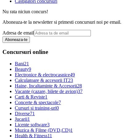
Castigatori concursuri
Nu rata niciun concurs!
Aboneaza-te la newsletter si primesti concursuri noi pe email.
Adresa de email
Aboneaza-te
Concursuri online
Bani
21
Beauty
9
Electronice & electrocasnice
49
Calculatoare & accesorii IT
23
Haine, Incaltaminte & Accesorii
28
Vacante (cazare, bilete de avion)
37
Carti & Reviste
1
Concerte & spectacole
7
Cursuri si training-uri
0
Diverse
71
Jucarii
1
Licente software
3
Muzica & Filme (DVD,CD)
1
Health & Fitness
11