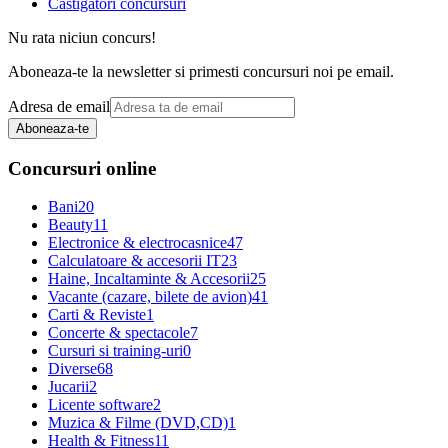
Castigatori concursuri
Nu rata niciun concurs!
Aboneaza-te la newsletter si primesti concursuri noi pe email.
Adresa de email
Aboneaza-te
Concursuri online
Bani
20
Beauty
11
Electronice & electrocasnice
47
Calculatoare & accesorii IT
23
Haine, Incaltaminte & Accesorii
25
Vacante (cazare, bilete de avion)
41
Carti & Reviste
1
Concerte & spectacole
7
Cursuri si training-uri
0
Diverse
68
Jucarii
2
Licente software
2
Muzica & Filme (DVD,CD)
1
Health & Fitness
11