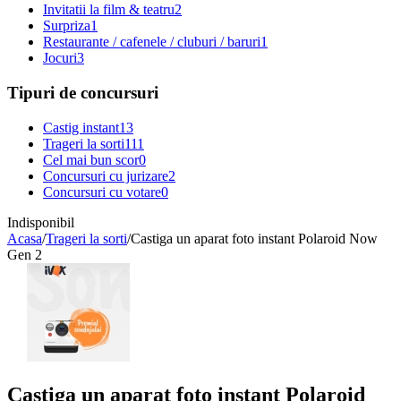
Invitatii la film & teatru
2
Surpriza
1
Restaurante / cafenele / cluburi / baruri
1
Jocuri
3
Tipuri de concursuri
Castig instant
13
Trageri la sorti
111
Cel mai bun scor
0
Concursuri cu jurizare
2
Concursuri cu votare
0
Indisponibil
Acasa
/
Trageri la sorti
/
Castiga un aparat foto instant Polaroid Now
Gen 2
Castiga un aparat foto instant Polaroid