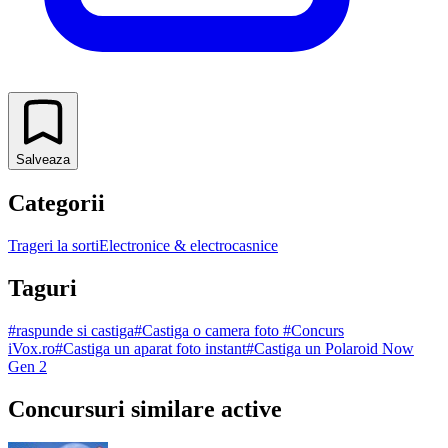
Salveaza
Categorii
Trageri la sorti
Electronice & electrocasnice
Taguri
#
raspunde si castiga
#
Castiga o camera foto
#
Concurs
iVox.ro
#
Castiga un aparat foto instant
#
Castiga un Polaroid Now
Gen 2
Concursuri similare active