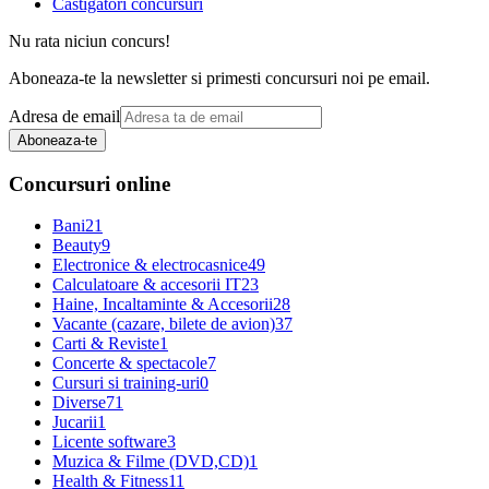
Castigatori concursuri
Nu rata niciun concurs!
Aboneaza-te la newsletter si primesti concursuri noi pe email.
Adresa de email
Aboneaza-te
Concursuri online
Bani
21
Beauty
9
Electronice & electrocasnice
49
Calculatoare & accesorii IT
23
Haine, Incaltaminte & Accesorii
28
Vacante (cazare, bilete de avion)
37
Carti & Reviste
1
Concerte & spectacole
7
Cursuri si training-uri
0
Diverse
71
Jucarii
1
Licente software
3
Muzica & Filme (DVD,CD)
1
Health & Fitness
11