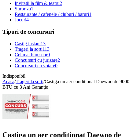
Invitatii la film & teatru
2
Surpriza
1
Restaurante / cafenele / cluburi / baruri
1
Jocuri
4
Tipuri de concursuri
Castig instant
13
Trageri la sorti
113
Cel mai bun scor
0
Concursuri cu jurizare
2
Concursuri cu votare
0
Indisponibil
Acasa
/
Trageri la sorti
/
Castiga un aer conditionat Daewoo de 9000
BTU cu 3 Ani Garanție
Castiga un aer conditionat Daewoo de