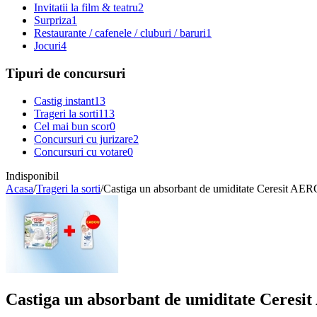
Invitatii la film & teatru
2
Surpriza
1
Restaurante / cafenele / cluburi / baruri
1
Jocuri
4
Tipuri de concursuri
Castig instant
13
Trageri la sorti
113
Cel mai bun scor
0
Concursuri cu jurizare
2
Concursuri cu votare
0
Indisponibil
Acasa
/
Trageri la sorti
/
Castiga un absorbant de umiditate Ceresit AERO
Castiga un absorbant de umiditate Ceresit