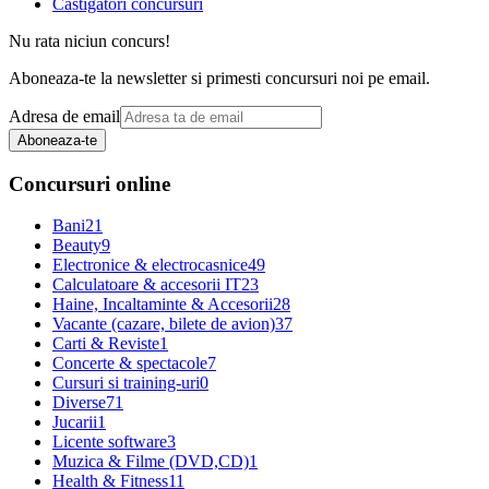
Castigatori concursuri
Nu rata niciun concurs!
Aboneaza-te la newsletter si primesti concursuri noi pe email.
Adresa de email
Aboneaza-te
Concursuri online
Bani
21
Beauty
9
Electronice & electrocasnice
49
Calculatoare & accesorii IT
23
Haine, Incaltaminte & Accesorii
28
Vacante (cazare, bilete de avion)
37
Carti & Reviste
1
Concerte & spectacole
7
Cursuri si training-uri
0
Diverse
71
Jucarii
1
Licente software
3
Muzica & Filme (DVD,CD)
1
Health & Fitness
11