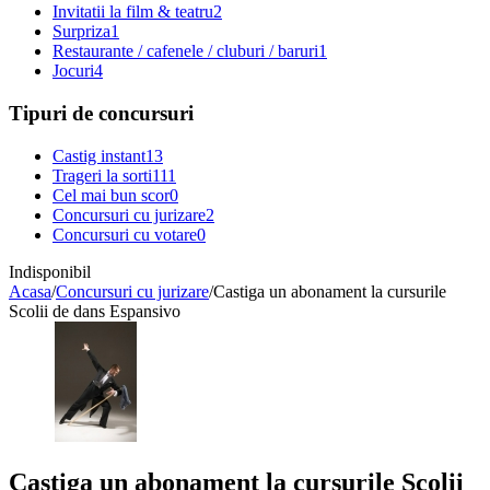
Invitatii la film & teatru
2
Surpriza
1
Restaurante / cafenele / cluburi / baruri
1
Jocuri
4
Tipuri de concursuri
Castig instant
13
Trageri la sorti
111
Cel mai bun scor
0
Concursuri cu jurizare
2
Concursuri cu votare
0
Indisponibil
Acasa
/
Concursuri cu jurizare
/
Castiga un abonament la cursurile
Scolii de dans Espansivo
Castiga un abonament la cursurile Scolii