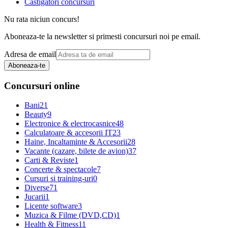
Castigatori concursuri
Nu rata niciun concurs!
Aboneaza-te la newsletter si primesti concursuri noi pe email.
Adresa de email
Aboneaza-te
Concursuri online
Bani
21
Beauty
9
Electronice & electrocasnice
48
Calculatoare & accesorii IT
23
Haine, Incaltaminte & Accesorii
28
Vacante (cazare, bilete de avion)
37
Carti & Reviste
1
Concerte & spectacole
7
Cursuri si training-uri
0
Diverse
71
Jucarii
1
Licente software
3
Muzica & Filme (DVD,CD)
1
Health & Fitness
11