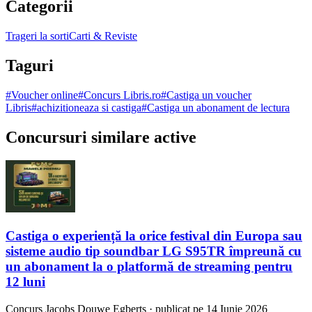
Categorii
Trageri la sorti
Carti & Reviste
Taguri
#
Voucher online
#
Concurs Libris.ro
#
Castiga un voucher
Libris
#
achizitioneaza si castiga
#
Castiga un abonament de lectura
Concursuri similare active
Castiga o experiență la orice festival din Europa sau
sisteme audio tip soundbar LG S95TR împreună cu
un abonament la o platformă de streaming pentru
12 luni
Concurs
Jacobs Douwe Egberts
·
publicat pe 14 Iunie 2026