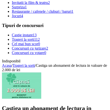
Invitatii la film & teatru
2
Surpriza
1
Restaurante / cafenele / cluburi / baruri
1
Jocuri
4
Tipuri de concursuri
Castig instant
13
Trageri la sorti
112
Cel mai bun scor
0
Concursuri cu jurizare
2
Concursuri cu votare
0
Indisponibil
Acasa
/
Trageri la sorti
/
Castiga un abonament de lectura in valoare de
2.000 de lei
Castiga un abonament de lectura in