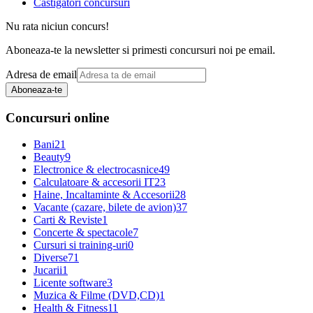
Castigatori concursuri
Nu rata niciun concurs!
Aboneaza-te la newsletter si primesti concursuri noi pe email.
Adresa de email
Aboneaza-te
Concursuri online
Bani
21
Beauty
9
Electronice & electrocasnice
49
Calculatoare & accesorii IT
23
Haine, Incaltaminte & Accesorii
28
Vacante (cazare, bilete de avion)
37
Carti & Reviste
1
Concerte & spectacole
7
Cursuri si training-uri
0
Diverse
71
Jucarii
1
Licente software
3
Muzica & Filme (DVD,CD)
1
Health & Fitness
11