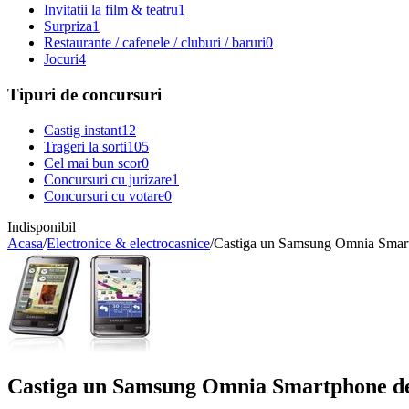
Invitatii la film & teatru
1
Surpriza
1
Restaurante / cafenele / cluburi / baruri
0
Jocuri
4
Tipuri de concursuri
Castig instant
12
Trageri la sorti
105
Cel mai bun scor
0
Concursuri cu jurizare
1
Concursuri cu votare
0
Indisponibil
Acasa
/
Electronice & electrocasnice
/
Castiga un Samsung Omnia Smar
Castiga un Samsung Omnia Smartphone d