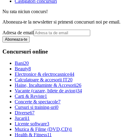
Castigatori concursuri
Nu rata niciun concurs!
Aboneaza-te la newsletter si primesti concursuri noi pe email.
Adresa de email
Aboneaza-te
Concursuri online
Bani
20
Beauty
8
Electronice & electrocasnice
44
Calculatoare & accesorii IT
20
Haine, Incaltaminte & Accesorii
26
Vacante (cazare, bilete de avion)
34
Carti & Reviste
1
Concerte & spectacole
7
Cursuri si training-uri
0
Diverse
67
Jucarii
1
Licente software
3
Muzica & Filme (DVD,CD)
1
Health & Fitness
11