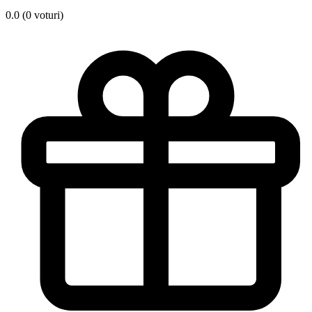
0.0 (0 voturi)