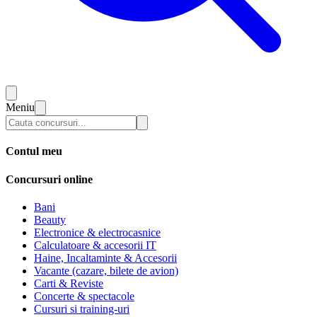
Meniu
Contul meu
Concursuri online
Bani
Beauty
Electronice & electrocasnice
Calculatoare & accesorii IT
Haine, Incaltaminte & Accesorii
Vacante (cazare, bilete de avion)
Carti & Reviste
Concerte & spectacole
Cursuri si training-uri