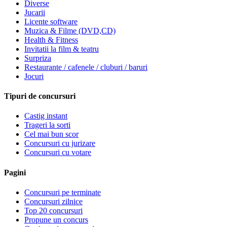
Diverse
Jucarii
Licente software
Muzica & Filme (DVD,CD)
Health & Fitness
Invitatii la film & teatru
Surpriza
Restaurante / cafenele / cluburi / baruri
Jocuri
Tipuri de concursuri
Castig instant
Trageri la sorti
Cel mai bun scor
Concursuri cu jurizare
Concursuri cu votare
Pagini
Concursuri pe terminate
Concursuri zilnice
Top 20 concursuri
Propune un concurs