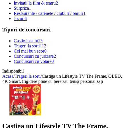
Invitatii la film & teatru
2
Surpriza
1
Restaurante / cafenele / cluburi / baruri
1
Jocuri
4
Tipuri de concursuri
Castig instant
13
Trageri la sorti
112
Cel mai bun scor
0
Concursuri cu jurizare
2
Concursuri cu votare
0
Indisponibil
Acasa
/
Trageri la sorti
/
Castiga un Lifestyle TV The Frame, QLED,
4K Smart, frigidere pline cu bere sau teniși personalizați
Castiga un Lifestyle TV The Frame,