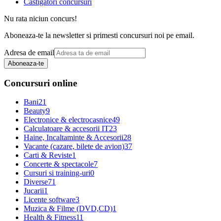
Castigatori concursuri
Nu rata niciun concurs!
Aboneaza-te la newsletter si primesti concursuri noi pe email.
Adresa de email
Aboneaza-te
Concursuri online
Bani
21
Beauty
9
Electronice & electrocasnice
49
Calculatoare & accesorii IT
23
Haine, Incaltaminte & Accesorii
28
Vacante (cazare, bilete de avion)
37
Carti & Reviste
1
Concerte & spectacole
7
Cursuri si training-uri
0
Diverse
71
Jucarii
1
Licente software
3
Muzica & Filme (DVD,CD)
1
Health & Fitness
11