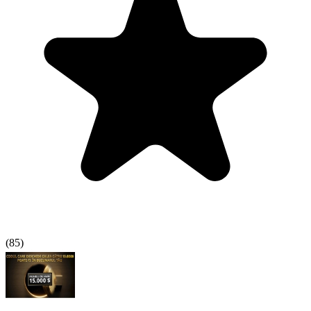
(
85
)