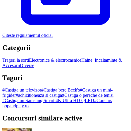
Citeste regulamentul oficial
Categorii
Trageri la sorti
Electronice & electrocasnice
Haine, Incaltaminte &
Accesorii
Diverse
Taguri
#
Castiga un televizor
#
Castiga bere Beck's
#
Castiga un mini-
frigider
#
achizitioneaza si castiga
#
Castiga o pereche de tenisi
#
Castiga un Samsung Smart 4K Ultra HD QLED
#
Concurs
popandplay.ro
Concursuri similare active