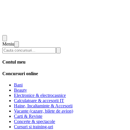
Meniu
Contul meu
Concursuri online
Bani
Beauty
Electronice & electrocasnice
Calculatoare & accesorii IT
Haine, Incaltaminte & Accesorii
Vacante (cazare, bilete de avion)
Carti & Reviste
Concerte & spectacole
Cursuri si training-uri