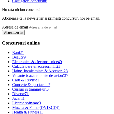
Castigatori concursuri
Nu rata niciun concurs!
Aboneaza-te la newsletter si primesti concursuri noi pe email.
Adresa de email
Aboneaza-te
Concursuri online
Bani
21
Beauty
9
Electronice & electrocasnice
49
Calculatoare & accesorii IT
23
Haine, Incaltaminte & Accesorii
28
Vacante (cazare, bilete de avion)
37
Carti & Reviste
1
Concerte & spectacole
7
Cursuri si training-uri
0
Diverse
71
Jucarii
1
Licente software
3
Muzica & Filme (DVD,CD)
1
Health & Fitness
11