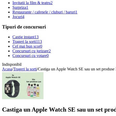
Invitatii la film & teatru
2
Surpriza
1
Restaurante / cafenele / cluburi / baruri
1
Jocuri
4
Tipuri de concursuri
Castig instant
13
Trageri la sorti
113
Cel mai bun scor
0
Concursuri cu jurizare
2
Concursuri cu votare
0
Indisponibil
Acasa
/
Trageri la sorti
/
Castiga un Apple Watch SE sau un set produse
Castiga un Apple Watch SE sau un set pro