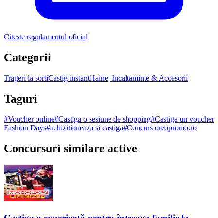
Citeste regulamentul oficial
Categorii
Trageri la sorti
Castig instant
Haine, Incaltaminte & Accesorii
Taguri
#
Voucher online
#
Castiga o sesiune de shopping
#
Castiga un voucher
Fashion Days
#
achizitioneaza si castiga
#
Concurs oreopromo.ro
Concursuri similare active
Castiga o experiență pentru întreaga familie la