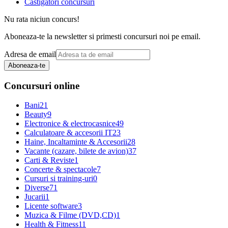
Castigatori concursuri
Nu rata niciun concurs!
Aboneaza-te la newsletter si primesti concursuri noi pe email.
Adresa de email
Aboneaza-te
Concursuri online
Bani
21
Beauty
9
Electronice & electrocasnice
49
Calculatoare & accesorii IT
23
Haine, Incaltaminte & Accesorii
28
Vacante (cazare, bilete de avion)
37
Carti & Reviste
1
Concerte & spectacole
7
Cursuri si training-uri
0
Diverse
71
Jucarii
1
Licente software
3
Muzica & Filme (DVD,CD)
1
Health & Fitness
11