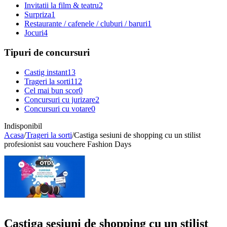
Invitatii la film & teatru
2
Surpriza
1
Restaurante / cafenele / cluburi / baruri
1
Jocuri
4
Tipuri de concursuri
Castig instant
13
Trageri la sorti
112
Cel mai bun scor
0
Concursuri cu jurizare
2
Concursuri cu votare
0
Indisponibil
Acasa
/
Trageri la sorti
/
Castiga sesiuni de shopping cu un stilist
profesionist sau vouchere Fashion Days
Castiga sesiuni de shopping cu un stilist