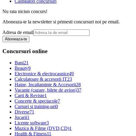
Castigatori concursuri
Nu rata niciun concurs!
Aboneaza-te la newsletter si primesti concursuri noi pe email.
Adresa de email
Aboneaza-te
Concursuri online
Bani
21
Beauty
9
Electronice & electrocasnice
49
Calculatoare & accesorii IT
23
Haine, Incaltaminte & Accesorii
28
Vacante (cazare, bilete de avion)
37
Carti & Reviste
1
Concerte & spectacole
7
Cursuri si training-uri
0
Diverse
71
Jucarii
1
Licente software
3
Muzica & Filme (DVD,CD)
1
Health & Fitness
11