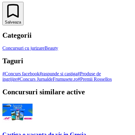
Salveaza
Categorii
Concursuri cu jurizare
Beauty
Taguri
#
Concurs facebook
#
raspunde si castiga
#
Produse de
ingrijire
#
Concurs JurnaldeFrumusete.ro
#
Premii Rossellos
Concursuri similare active
Castiga o vacanța de vis in Grecia