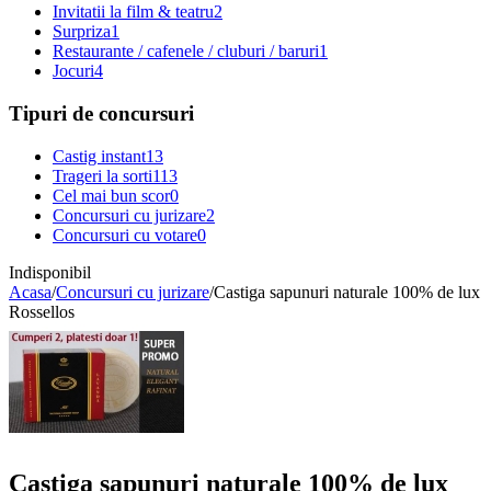
Invitatii la film & teatru
2
Surpriza
1
Restaurante / cafenele / cluburi / baruri
1
Jocuri
4
Tipuri de concursuri
Castig instant
13
Trageri la sorti
113
Cel mai bun scor
0
Concursuri cu jurizare
2
Concursuri cu votare
0
Indisponibil
Acasa
/
Concursuri cu jurizare
/
Castiga sapunuri naturale 100% de lux
Rossellos
Castiga sapunuri naturale 100% de lux