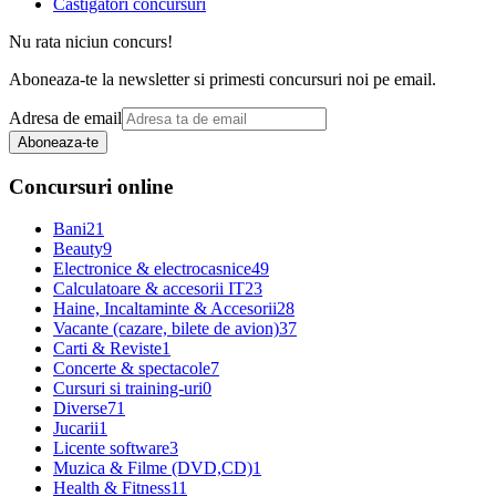
Castigatori concursuri
Nu rata niciun concurs!
Aboneaza-te la newsletter si primesti concursuri noi pe email.
Adresa de email
Aboneaza-te
Concursuri online
Bani
21
Beauty
9
Electronice & electrocasnice
49
Calculatoare & accesorii IT
23
Haine, Incaltaminte & Accesorii
28
Vacante (cazare, bilete de avion)
37
Carti & Reviste
1
Concerte & spectacole
7
Cursuri si training-uri
0
Diverse
71
Jucarii
1
Licente software
3
Muzica & Filme (DVD,CD)
1
Health & Fitness
11