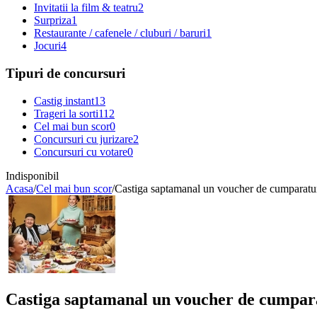
Invitatii la film & teatru
2
Surpriza
1
Restaurante / cafenele / cluburi / baruri
1
Jocuri
4
Tipuri de concursuri
Castig instant
13
Trageri la sorti
112
Cel mai bun scor
0
Concursuri cu jurizare
2
Concursuri cu votare
0
Indisponibil
Acasa
/
Cel mai bun scor
/
Castiga saptamanal un voucher de cumparatur
Castiga saptamanal un voucher de cumparat