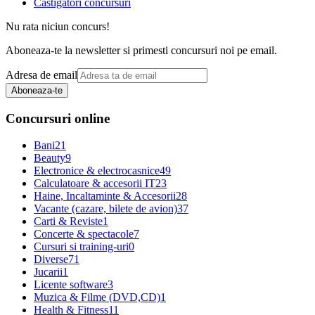
Castigatori concursuri
Nu rata niciun concurs!
Aboneaza-te la newsletter si primesti concursuri noi pe email.
Adresa de email
Aboneaza-te
Concursuri online
Bani
21
Beauty
9
Electronice & electrocasnice
49
Calculatoare & accesorii IT
23
Haine, Incaltaminte & Accesorii
28
Vacante (cazare, bilete de avion)
37
Carti & Reviste
1
Concerte & spectacole
7
Cursuri si training-uri
0
Diverse
71
Jucarii
1
Licente software
3
Muzica & Filme (DVD,CD)
1
Health & Fitness
11