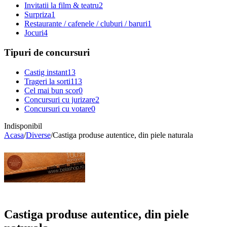
Invitatii la film & teatru
2
Surpriza
1
Restaurante / cafenele / cluburi / baruri
1
Jocuri
4
Tipuri de concursuri
Castig instant
13
Trageri la sorti
113
Cel mai bun scor
0
Concursuri cu jurizare
2
Concursuri cu votare
0
Indisponibil
Acasa
/
Diverse
/
Castiga produse autentice, din piele naturala
Castiga produse autentice, din piele