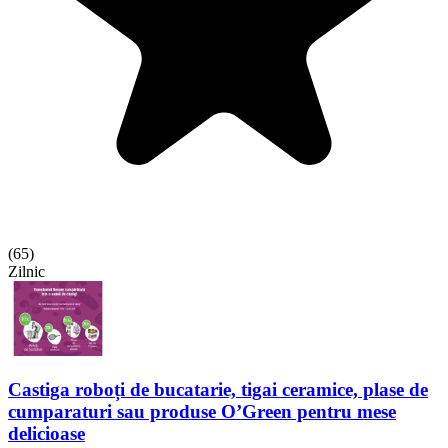
(
65
)
Zilnic
Castiga roboți de bucatarie, tigai ceramice, plase de
cumparaturi sau produse O’Green pentru mese
delicioase