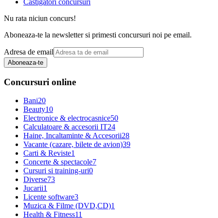
Castigatori concursuri
Nu rata niciun concurs!
Aboneaza-te la newsletter si primesti concursuri noi pe email.
Adresa de email
Aboneaza-te
Concursuri online
Bani
20
Beauty
10
Electronice & electrocasnice
50
Calculatoare & accesorii IT
24
Haine, Incaltaminte & Accesorii
28
Vacante (cazare, bilete de avion)
39
Carti & Reviste
1
Concerte & spectacole
7
Cursuri si training-uri
0
Diverse
73
Jucarii
1
Licente software
3
Muzica & Filme (DVD,CD)
1
Health & Fitness
11