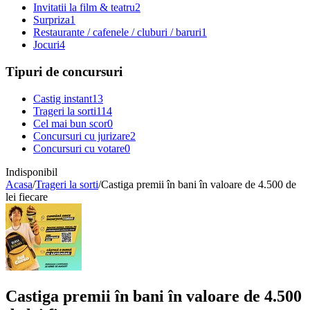
Invitatii la film & teatru
2
Surpriza
1
Restaurante / cafenele / cluburi / baruri
1
Jocuri
4
Tipuri de concursuri
Castig instant
13
Trageri la sorti
114
Cel mai bun scor
0
Concursuri cu jurizare
2
Concursuri cu votare
0
Indisponibil
Acasa
/
Trageri la sorti
/
Castiga premii în bani în valoare de 4.500 de
lei fiecare
Castiga premii în bani în valoare de 4.500