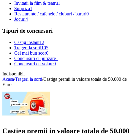
Invitatii la film & teatru
1
Surpriza
1
Restaurante / cafenele / cluburi / baruri
0
Jocuri
4
Tipuri de concursuri
Castig instant
12
Trageri la sorti
105
Cel mai bun scor
0
Concursuri cu jurizare
1
Concursuri cu votare
0
Indisponibil
Acasa
/
Trageri la sorti
/
Castiga premii in valoare totala de 50.000 de
Euro
Castiga premii in valoare totala de 50.000