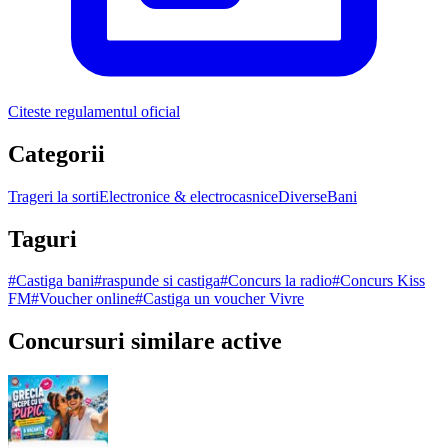
Citeste regulamentul oficial
Categorii
Trageri la sorti
Electronice & electrocasnice
Diverse
Bani
Taguri
#
Castiga bani
#
raspunde si castiga
#
Concurs la radio
#
Concurs Kiss
FM
#
Voucher online
#
Castiga un voucher Vivre
Concursuri similare active