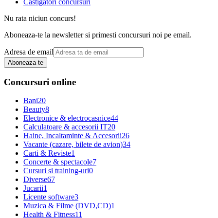
Castigatori concursuri
Nu rata niciun concurs!
Aboneaza-te la newsletter si primesti concursuri noi pe email.
Adresa de email
Aboneaza-te
Concursuri online
Bani
20
Beauty
8
Electronice & electrocasnice
44
Calculatoare & accesorii IT
20
Haine, Incaltaminte & Accesorii
26
Vacante (cazare, bilete de avion)
34
Carti & Reviste
1
Concerte & spectacole
7
Cursuri si training-uri
0
Diverse
67
Jucarii
1
Licente software
3
Muzica & Filme (DVD,CD)
1
Health & Fitness
11