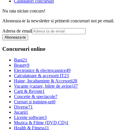
Castigatori concursuri
Nu rata niciun concurs!
Aboneaza-te la newsletter si primesti concursuri noi pe email.
Adresa de email
Aboneaza-te
Concursuri online
Bani
21
Beauty
9
Electronice & electrocasnice
49
Calculatoare & accesorii IT
23
Haine, Incaltaminte & Accesorii
28
Vacante (cazare, bilete de avion)
37
Carti & Reviste
1
Concerte & spectacole
7
Cursuri si training-uri
0
Diverse
71
Jucarii
1
Licente software
3
Muzica & Filme (DVD,CD)
1
Health & Fitness
11