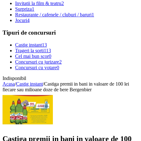
Invitatii la film & teatru
2
Surpriza
1
Restaurante / cafenele / cluburi / baruri
1
Jocuri
4
Tipuri de concursuri
Castig instant
13
Trageri la sorti
113
Cel mai bun scor
0
Concursuri cu jurizare
2
Concursuri cu votare
0
Indisponibil
Acasa
/
Castig instant
/
Castiga premii in bani in valoare de 100 lei
fiecare sau milioane doze de bere Bergenbier
Castiga premii in bani in valoare de 100