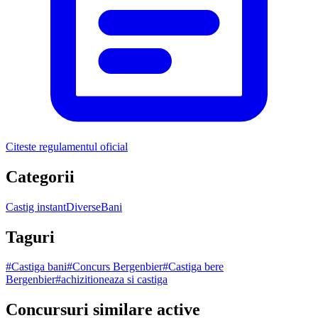
Citeste regulamentul oficial
Categorii
Castig instant
Diverse
Bani
Taguri
#
Castiga bani
#
Concurs Bergenbier
#
Castiga bere
Bergenbier
#
achizitioneaza si castiga
Concursuri similare active