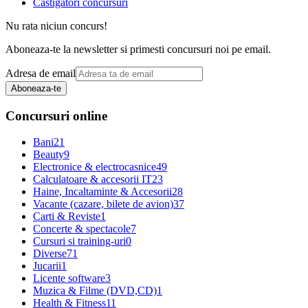
Castigatori concursuri
Nu rata niciun concurs!
Aboneaza-te la newsletter si primesti concursuri noi pe email.
Adresa de email
Aboneaza-te
Concursuri online
Bani
21
Beauty
9
Electronice & electrocasnice
49
Calculatoare & accesorii IT
23
Haine, Incaltaminte & Accesorii
28
Vacante (cazare, bilete de avion)
37
Carti & Reviste
1
Concerte & spectacole
7
Cursuri si training-uri
0
Diverse
71
Jucarii
1
Licente software
3
Muzica & Filme (DVD,CD)
1
Health & Fitness
11