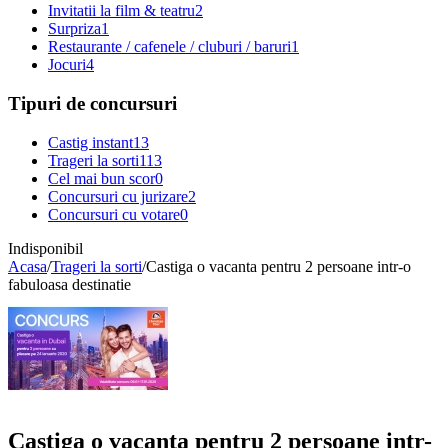
Invitatii la film & teatru
2
Surpriza
1
Restaurante / cafenele / cluburi / baruri
1
Jocuri
4
Tipuri de concursuri
Castig instant
13
Trageri la sorti
113
Cel mai bun scor
0
Concursuri cu jurizare
2
Concursuri cu votare
0
Indisponibil
Acasa
/
Trageri la sorti
/
Castiga o vacanta pentru 2 persoane intr-o
fabuloasa destinatie
Castiga o vacanta pentru 2 persoane intr-