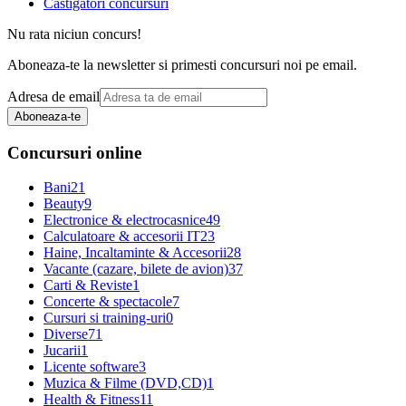
Castigatori concursuri
Nu rata niciun concurs!
Aboneaza-te la newsletter si primesti concursuri noi pe email.
Adresa de email
Aboneaza-te
Concursuri online
Bani
21
Beauty
9
Electronice & electrocasnice
49
Calculatoare & accesorii IT
23
Haine, Incaltaminte & Accesorii
28
Vacante (cazare, bilete de avion)
37
Carti & Reviste
1
Concerte & spectacole
7
Cursuri si training-uri
0
Diverse
71
Jucarii
1
Licente software
3
Muzica & Filme (DVD,CD)
1
Health & Fitness
11