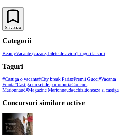
Salveaza
Categorii
Beauty
Vacante (cazare, bilete de avion)
Trageri la sorti
Taguri
#
Castiga o vacanta
#
City break Paris
#
Premii Gucci
#
Vacanta
Franta
#
Castiga un set de parfumuri
#
Concurs
Marionnaud
#
Magazine Marionnaud
#
achizitioneaza si castiga
Concursuri similare active