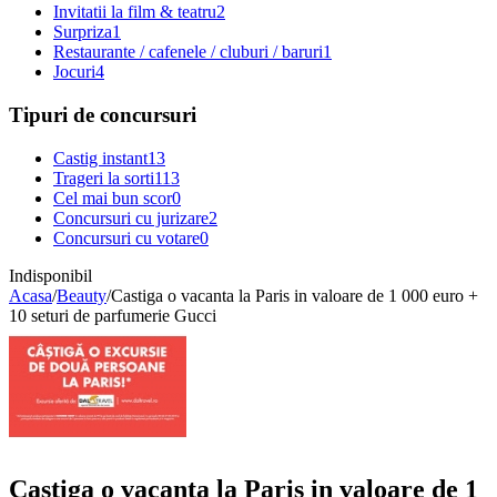
Invitatii la film & teatru
2
Surpriza
1
Restaurante / cafenele / cluburi / baruri
1
Jocuri
4
Tipuri de concursuri
Castig instant
13
Trageri la sorti
113
Cel mai bun scor
0
Concursuri cu jurizare
2
Concursuri cu votare
0
Indisponibil
Acasa
/
Beauty
/
Castiga o vacanta la Paris in valoare de 1 000 euro +
10 seturi de parfumerie Gucci
Castiga o vacanta la Paris in valoare de 1