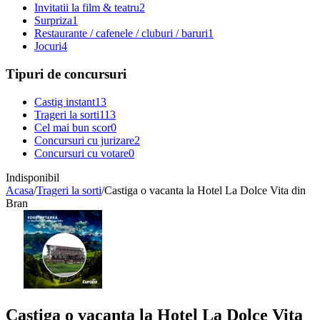
Invitatii la film & teatru
2
Surpriza
1
Restaurante / cafenele / cluburi / baruri
1
Jocuri
4
Tipuri de concursuri
Castig instant
13
Trageri la sorti
113
Cel mai bun scor
0
Concursuri cu jurizare
2
Concursuri cu votare
0
Indisponibil
Acasa
/
Trageri la sorti
/
Castiga o vacanta la Hotel La Dolce Vita din
Bran
Castiga o vacanta la Hotel La Dolce Vita