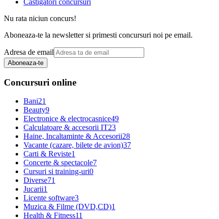
Castigatori concursuri
Nu rata niciun concurs!
Aboneaza-te la newsletter si primesti concursuri noi pe email.
Adresa de email
Aboneaza-te
Concursuri online
Bani
21
Beauty
9
Electronice & electrocasnice
49
Calculatoare & accesorii IT
23
Haine, Incaltaminte & Accesorii
28
Vacante (cazare, bilete de avion)
37
Carti & Reviste
1
Concerte & spectacole
7
Cursuri si training-uri
0
Diverse
71
Jucarii
1
Licente software
3
Muzica & Filme (DVD,CD)
1
Health & Fitness
11