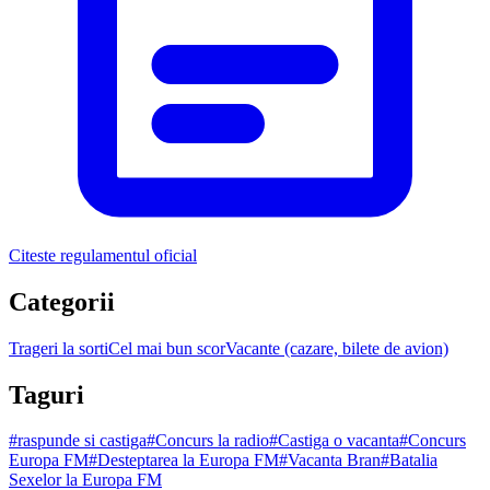
Citeste regulamentul oficial
Categorii
Trageri la sorti
Cel mai bun scor
Vacante (cazare, bilete de avion)
Taguri
#
raspunde si castiga
#
Concurs la radio
#
Castiga o vacanta
#
Concurs
Europa FM
#
Desteptarea la Europa FM
#
Vacanta Bran
#
Batalia
Sexelor la Europa FM