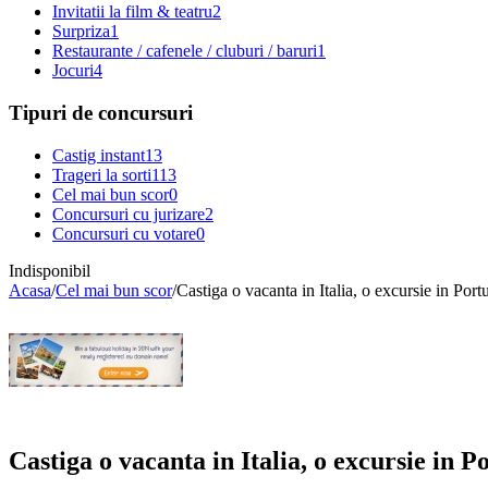
Invitatii la film & teatru
2
Surpriza
1
Restaurante / cafenele / cluburi / baruri
1
Jocuri
4
Tipuri de concursuri
Castig instant
13
Trageri la sorti
113
Cel mai bun scor
0
Concursuri cu jurizare
2
Concursuri cu votare
0
Indisponibil
Acasa
/
Cel mai bun scor
/
Castiga o vacanta in Italia, o excursie in Po
Castiga o vacanta in Italia, o excursie in