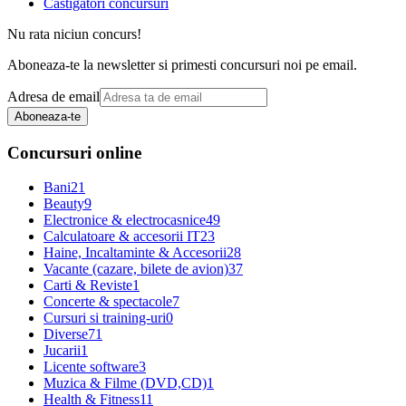
Castigatori concursuri
Nu rata niciun concurs!
Aboneaza-te la newsletter si primesti concursuri noi pe email.
Adresa de email
Aboneaza-te
Concursuri online
Bani
21
Beauty
9
Electronice & electrocasnice
49
Calculatoare & accesorii IT
23
Haine, Incaltaminte & Accesorii
28
Vacante (cazare, bilete de avion)
37
Carti & Reviste
1
Concerte & spectacole
7
Cursuri si training-uri
0
Diverse
71
Jucarii
1
Licente software
3
Muzica & Filme (DVD,CD)
1
Health & Fitness
11