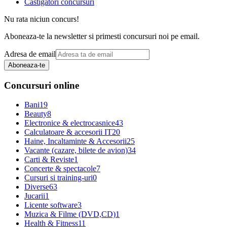
Castigatori concursuri
Nu rata niciun concurs!
Aboneaza-te la newsletter si primesti concursuri noi pe email.
Adresa de email
Aboneaza-te
Concursuri online
Bani
19
Beauty
8
Electronice & electrocasnice
43
Calculatoare & accesorii IT
20
Haine, Incaltaminte & Accesorii
25
Vacante (cazare, bilete de avion)
34
Carti & Reviste
1
Concerte & spectacole
7
Cursuri si training-uri
0
Diverse
63
Jucarii
1
Licente software
3
Muzica & Filme (DVD,CD)
1
Health & Fitness
11