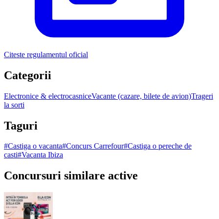
Citeste regulamentul oficial
Categorii
Electronice & electrocasnice
Vacante (cazare, bilete de avion)
Trageri
la sorti
Taguri
#
Castiga o vacanta
#
Concurs Carrefour
#
Castiga o pereche de
casti
#
Vacanta Ibiza
Concursuri similare active