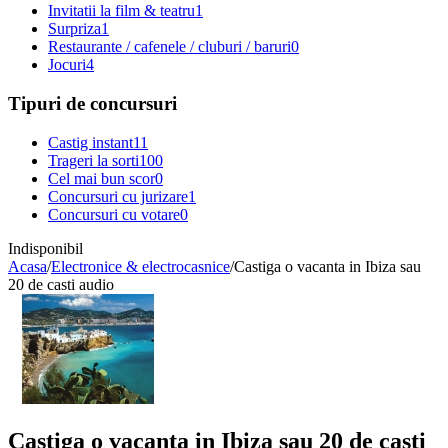
Invitatii la film & teatru
1
Surpriza
1
Restaurante / cafenele / cluburi / baruri
0
Jocuri
4
Tipuri de concursuri
Castig instant
11
Trageri la sorti
100
Cel mai bun scor
0
Concursuri cu jurizare
1
Concursuri cu votare
0
Indisponibil
Acasa
/
Electronice & electrocasnice
/
Castiga o vacanta in Ibiza sau
20 de casti audio
Castiga o vacanta in Ibiza sau 20 de casti