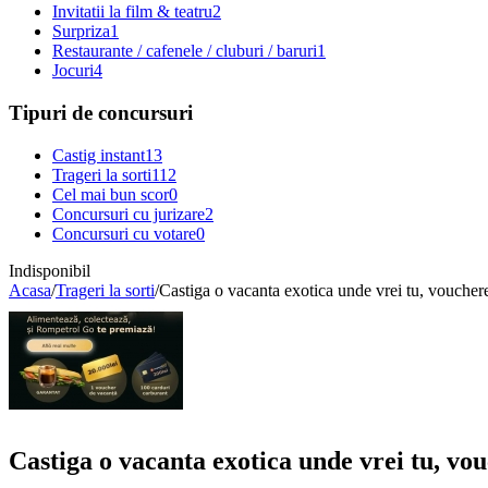
Invitatii la film & teatru
2
Surpriza
1
Restaurante / cafenele / cluburi / baruri
1
Jocuri
4
Tipuri de concursuri
Castig instant
13
Trageri la sorti
112
Cel mai bun scor
0
Concursuri cu jurizare
2
Concursuri cu votare
0
Indisponibil
Acasa
/
Trageri la sorti
/
Castiga o vacanta exotica unde vrei tu, vouche
Castiga o vacanta exotica unde vrei tu, v