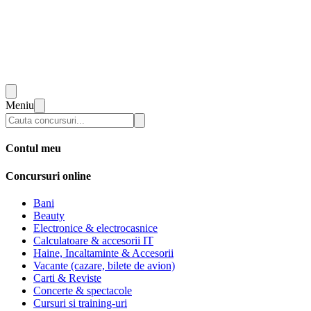
Meniu
Contul meu
Concursuri online
Bani
Beauty
Electronice & electrocasnice
Calculatoare & accesorii IT
Haine, Incaltaminte & Accesorii
Vacante (cazare, bilete de avion)
Carti & Reviste
Concerte & spectacole
Cursuri si training-uri