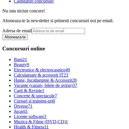
Castigatori concursuri
Nu rata niciun concurs!
Aboneaza-te la newsletter si primesti concursuri noi pe email.
Adresa de email
Aboneaza-te
Concursuri online
Bani
21
Beauty
9
Electronice & electrocasnice
49
Calculatoare & accesorii IT
23
Haine, Incaltaminte & Accesorii
28
Vacante (cazare, bilete de avion)
37
Carti & Reviste
1
Concerte & spectacole
7
Cursuri si training-uri
0
Diverse
71
Jucarii
1
Licente software
3
Muzica & Filme (DVD,CD)
1
Health & Fitness
11