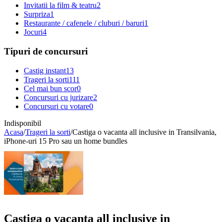
Invitatii la film & teatru
2
Surpriza
1
Restaurante / cafenele / cluburi / baruri
1
Jocuri
4
Tipuri de concursuri
Castig instant
13
Trageri la sorti
111
Cel mai bun scor
0
Concursuri cu jurizare
2
Concursuri cu votare
0
Indisponibil
Acasa
/
Trageri la sorti
/
Castiga o vacanta all inclusive in Transilvania,
iPhone-uri 15 Pro sau un home bundles
Castiga o vacanta all inclusive in