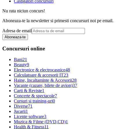
Castigatori concursuri
Nu rata niciun concurs!
Aboneaza-te la newsletter si primesti concursuri noi pe email.
Adresa de email
Aboneaza-te
Concursuri online
Bani
21
Beauty
9
Electronice & electrocasnice
48
Calculatoare & accesorii IT
23
Haine, Incaltaminte & Accesorii
28
Vacante (cazare, bilete de avion)
37
Carti & Reviste
1
Concerte & spectacole
7
Cursuri si training-uri
0
Diverse
71
Jucarii
1
Licente software
3
Muzica & Filme (DVD,CD)
1
Health & Fitness
11