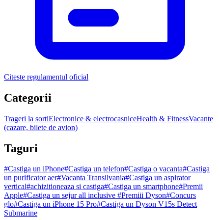
Citeste regulamentul oficial
Categorii
Trageri la sorti
Electronice & electrocasnice
Health & Fitness
Vacante
(cazare, bilete de avion)
Taguri
#
Castiga un iPhone
#
Castiga un telefon
#
Castiga o vacanta
#
Castiga
un purificator aer
#
Vacanta Transilvania
#
Castiga un aspirator
vertical
#
achizitioneaza si castiga
#
Castiga un smartphone
#
Premii
Apple
#
Castiga un sejur all inclusive
#
Premiii Dyson
#
Concurs
glo
#
Castiga un iPhone 15 Pro
#
Castiga un Dyson V15s Detect
Submarine