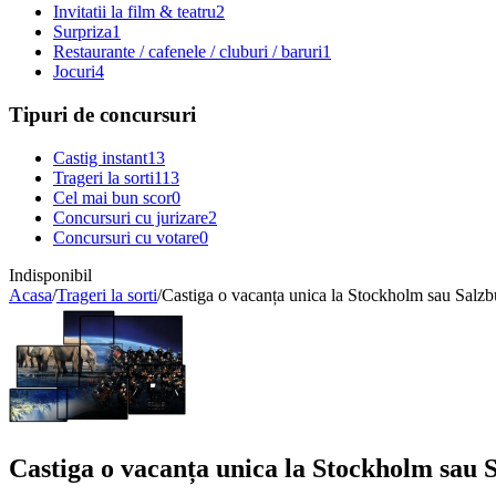
Invitatii la film & teatru
2
Surpriza
1
Restaurante / cafenele / cluburi / baruri
1
Jocuri
4
Tipuri de concursuri
Castig instant
13
Trageri la sorti
113
Cel mai bun scor
0
Concursuri cu jurizare
2
Concursuri cu votare
0
Indisponibil
Acasa
/
Trageri la sorti
/
Castiga o vacanța unica la Stockholm sau Salzb
Castiga o vacanța unica la Stockholm sau 