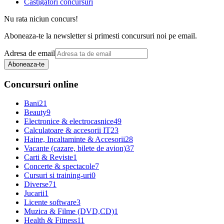
Castigatori concursuri
Nu rata niciun concurs!
Aboneaza-te la newsletter si primesti concursuri noi pe email.
Adresa de email
Aboneaza-te
Concursuri online
Bani
21
Beauty
9
Electronice & electrocasnice
49
Calculatoare & accesorii IT
23
Haine, Incaltaminte & Accesorii
28
Vacante (cazare, bilete de avion)
37
Carti & Reviste
1
Concerte & spectacole
7
Cursuri si training-uri
0
Diverse
71
Jucarii
1
Licente software
3
Muzica & Filme (DVD,CD)
1
Health & Fitness
11