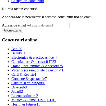
Castigatori concursuri
Nu rata niciun concurs!
Aboneaza-te la newsletter si primesti concursuri noi pe email.
Adresa de email
Aboneaza-te
Concursuri online
Bani
20
Beauty
11
Electronice & electrocasnice
47
Calculatoare & accesorii IT
23
Haine, Incaltaminte & Accesorii
25
Vacante (cazare, bilete de avion)
41
Carti & Reviste
1
Concerte & spectacole
7
Cursuri si training-uri
0
Diverse
68
Jucarii
2
Licente software
2
Muzica & Filme (DVD,CD)
1
Health & Fitness
11