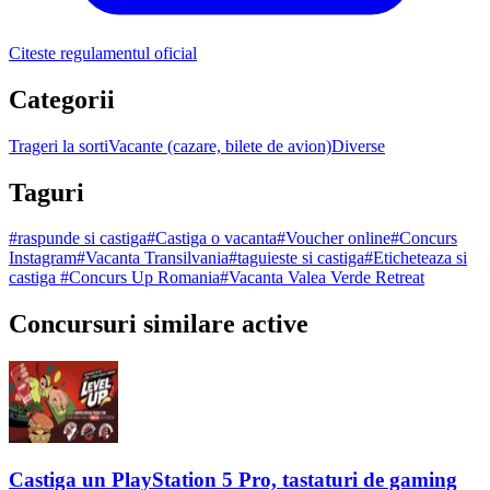
Citeste regulamentul oficial
Categorii
Trageri la sorti
Vacante (cazare, bilete de avion)
Diverse
Taguri
#
raspunde si castiga
#
Castiga o vacanta
#
Voucher online
#
Concurs
Instagram
#
Vacanta Transilvania
#
taguieste si castiga
#
Eticheteaza si
castiga
#
Concurs Up Romania
#
Vacanta Valea Verde Retreat
Concursuri similare active
Castiga un PlayStation 5 Pro, tastaturi de gaming