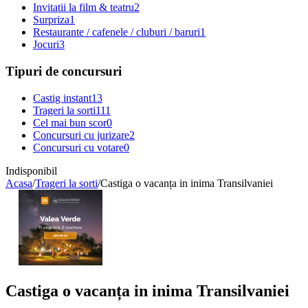
Invitatii la film & teatru
2
Surpriza
1
Restaurante / cafenele / cluburi / baruri
1
Jocuri
3
Tipuri de concursuri
Castig instant
13
Trageri la sorti
111
Cel mai bun scor
0
Concursuri cu jurizare
2
Concursuri cu votare
0
Indisponibil
Acasa
/
Trageri la sorti
/
Castiga o vacanța in inima Transilvaniei
Castiga o vacanța in inima Transilvaniei