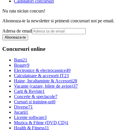
Castigatori concursuri
Nu rata niciun concurs!
Aboneaza-te la newsletter si primesti concursuri noi pe email.
Adresa de email
Aboneaza-te
Concursuri online
Bani
21
Beauty
9
Electronice & electrocasnice
49
Calculatoare & accesorii IT
23
Haine, Incaltaminte & Accesorii
28
Vacante (cazare, bilete de avion)
37
Carti & Reviste
1
Concerte & spectacole
7
Cursuri si training-uri
0
Diverse
71
Jucarii
1
Licente software
3
Muzica & Filme (DVD,CD)
1
Health & Fitness
11