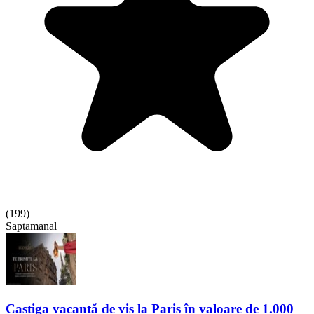
(
199
)
Saptamanal
Castiga vacanță de vis la Paris în valoare de 1.000