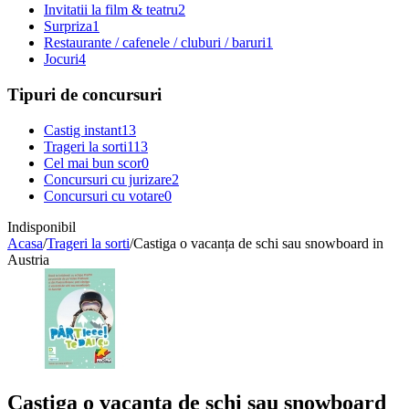
Invitatii la film & teatru
2
Surpriza
1
Restaurante / cafenele / cluburi / baruri
1
Jocuri
4
Tipuri de concursuri
Castig instant
13
Trageri la sorti
113
Cel mai bun scor
0
Concursuri cu jurizare
2
Concursuri cu votare
0
Indisponibil
Acasa
/
Trageri la sorti
/
Castiga o vacanța de schi sau snowboard in
Austria
Castiga o vacanța de schi sau snowboard