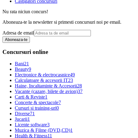
Castigatori concursuri
Nu rata niciun concurs!
Aboneaza-te la newsletter si primesti concursuri noi pe email.
Adresa de email
Aboneaza-te
Concursuri online
Bani
21
Beauty
9
Electronice & electrocasnice
49
Calculatoare & accesorii IT
23
Haine, Incaltaminte & Accesorii
28
Vacante (cazare, bilete de avion)
37
Carti & Reviste
1
Concerte & spectacole
7
Cursuri si training-uri
0
Diverse
71
Jucarii
1
Licente software
3
Muzica & Filme (DVD,CD)
1
Health & Fitness
11