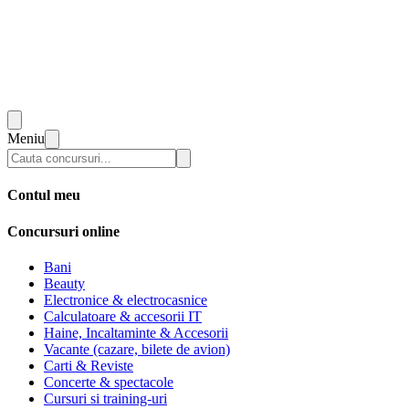
Meniu
Contul meu
Concursuri online
Bani
Beauty
Electronice & electrocasnice
Calculatoare & accesorii IT
Haine, Incaltaminte & Accesorii
Vacante (cazare, bilete de avion)
Carti & Reviste
Concerte & spectacole
Cursuri si training-uri