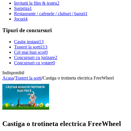
Invitatii la film & teatru
2
Surpriza
1
Restaurante / cafenele / cluburi / baruri
1
Jocuri
4
Tipuri de concursuri
Castig instant
13
Trageri la sorti
113
Cel mai bun scor
0
Concursuri cu jurizare
2
Concursuri cu votare
0
Indisponibil
Acasa
/
Trageri la sorti
/
Castiga o trotineta electrica FreeWheel
Castiga o trotineta electrica FreeWheel