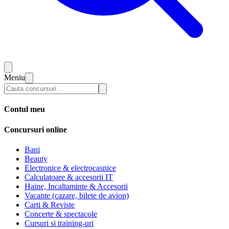
Meniu
Contul meu
Concursuri online
Bani
Beauty
Electronice & electrocasnice
Calculatoare & accesorii IT
Haine, Incaltaminte & Accesorii
Vacante (cazare, bilete de avion)
Carti & Reviste
Concerte & spectacole
Cursuri si training-uri