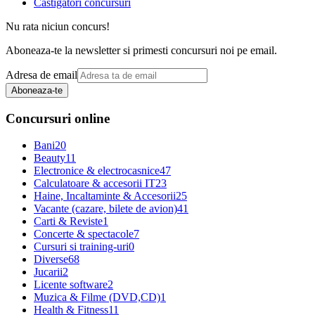
Castigatori concursuri
Nu rata niciun concurs!
Aboneaza-te la newsletter si primesti concursuri noi pe email.
Adresa de email
Aboneaza-te
Concursuri online
Bani
20
Beauty
11
Electronice & electrocasnice
47
Calculatoare & accesorii IT
23
Haine, Incaltaminte & Accesorii
25
Vacante (cazare, bilete de avion)
41
Carti & Reviste
1
Concerte & spectacole
7
Cursuri si training-uri
0
Diverse
68
Jucarii
2
Licente software
2
Muzica & Filme (DVD,CD)
1
Health & Fitness
11