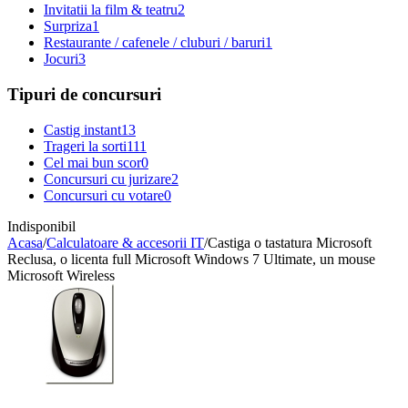
Invitatii la film & teatru
2
Surpriza
1
Restaurante / cafenele / cluburi / baruri
1
Jocuri
3
Tipuri de concursuri
Castig instant
13
Trageri la sorti
111
Cel mai bun scor
0
Concursuri cu jurizare
2
Concursuri cu votare
0
Indisponibil
Acasa
/
Calculatoare & accesorii IT
/
Castiga o tastatura Microsoft
Reclusa, o licenta full Microsoft Windows 7 Ultimate, un mouse
Microsoft Wireless