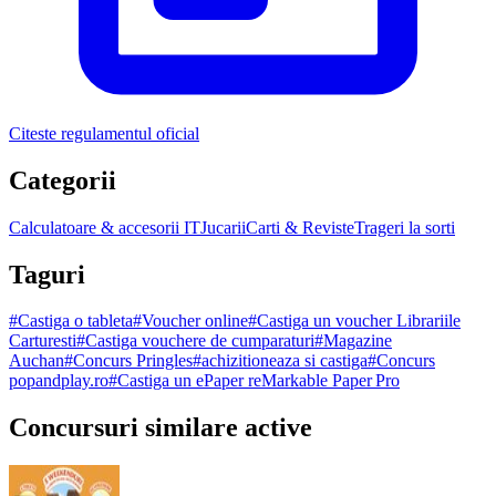
Citeste regulamentul oficial
Categorii
Calculatoare & accesorii IT
Jucarii
Carti & Reviste
Trageri la sorti
Taguri
#
Castiga o tableta
#
Voucher online
#
Castiga un voucher Librariile
Carturesti
#
Castiga vouchere de cumparaturi
#
Magazine
Auchan
#
Concurs Pringles
#
achizitioneaza si castiga
#
Concurs
popandplay.ro
#
Castiga un ePaper reMarkable Paper Pro
Concursuri similare active