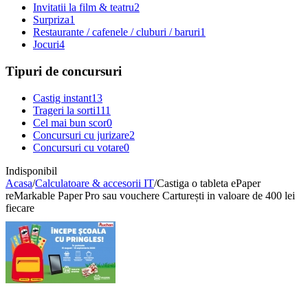
Invitatii la film & teatru
2
Surpriza
1
Restaurante / cafenele / cluburi / baruri
1
Jocuri
4
Tipuri de concursuri
Castig instant
13
Trageri la sorti
111
Cel mai bun scor
0
Concursuri cu jurizare
2
Concursuri cu votare
0
Indisponibil
Acasa
/
Calculatoare & accesorii IT
/
Castiga o tableta ePaper
reMarkable Paper Pro sau vouchere Carturești in valoare de 400 lei
fiecare