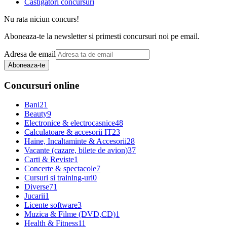
Castigatori concursuri
Nu rata niciun concurs!
Aboneaza-te la newsletter si primesti concursuri noi pe email.
Adresa de email
Aboneaza-te
Concursuri online
Bani
21
Beauty
9
Electronice & electrocasnice
48
Calculatoare & accesorii IT
23
Haine, Incaltaminte & Accesorii
28
Vacante (cazare, bilete de avion)
37
Carti & Reviste
1
Concerte & spectacole
7
Cursuri si training-uri
0
Diverse
71
Jucarii
1
Licente software
3
Muzica & Filme (DVD,CD)
1
Health & Fitness
11