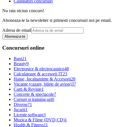
Castigatori concursuri
Nu rata niciun concurs!
Aboneaza-te la newsletter si primesti concursuri noi pe email.
Adresa de email
Aboneaza-te
Concursuri online
Bani
21
Beauty
9
Electronice & electrocasnice
48
Calculatoare & accesorii IT
23
Haine, Incaltaminte & Accesorii
28
Vacante (cazare, bilete de avion)
37
Carti & Reviste
1
Concerte & spectacole
7
Cursuri si training-uri
0
Diverse
71
Jucarii
1
Licente software
3
Muzica & Filme (DVD,CD)
1
Health & Fitness
11