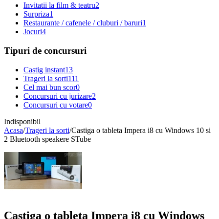
Invitatii la film & teatru
2
Surpriza
1
Restaurante / cafenele / cluburi / baruri
1
Jocuri
4
Tipuri de concursuri
Castig instant
13
Trageri la sorti
111
Cel mai bun scor
0
Concursuri cu jurizare
2
Concursuri cu votare
0
Indisponibil
Acasa
/
Trageri la sorti
/
Castiga o tableta Impera i8 cu Windows 10 si
2 Bluetooth speakere STube
Castiga o tableta Impera i8 cu Windows