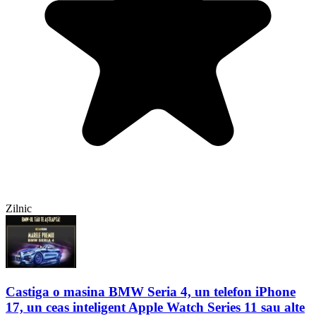
Zilnic
Castiga o masina BMW Seria 4, un telefon iPhone
17, un ceas inteligent Apple Watch Series 11 sau alte