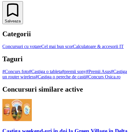
Salveaza
Categorii
Concursuri cu votare
Cel mai bun scor
Calculatoare & accesorii IT
Taguri
#
Concurs foto
#
Castiga o tableta
#
premii sony
#
Premii Asus
#
Castiga
un router wireless
#
Castiga o pereche de casti
#
Concurs Osica.ro
Concursuri similare active
Castiga weekend-uri în doi la Green Village în Delta