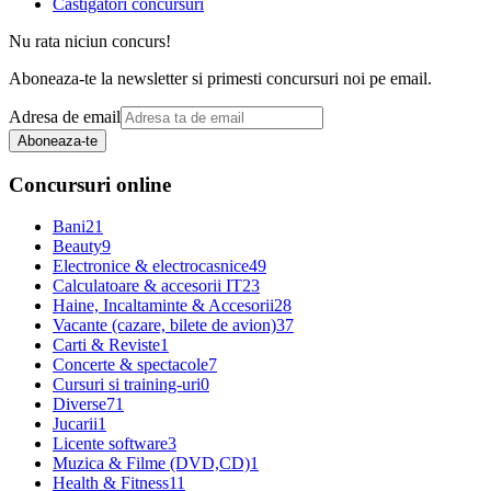
Castigatori concursuri
Nu rata niciun concurs!
Aboneaza-te la newsletter si primesti concursuri noi pe email.
Adresa de email
Aboneaza-te
Concursuri online
Bani
21
Beauty
9
Electronice & electrocasnice
49
Calculatoare & accesorii IT
23
Haine, Incaltaminte & Accesorii
28
Vacante (cazare, bilete de avion)
37
Carti & Reviste
1
Concerte & spectacole
7
Cursuri si training-uri
0
Diverse
71
Jucarii
1
Licente software
3
Muzica & Filme (DVD,CD)
1
Health & Fitness
11