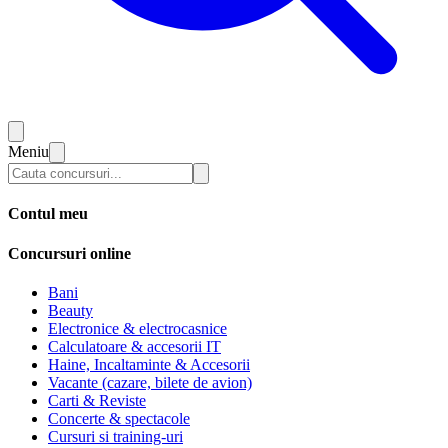
Meniu
Contul meu
Concursuri online
Bani
Beauty
Electronice & electrocasnice
Calculatoare & accesorii IT
Haine, Incaltaminte & Accesorii
Vacante (cazare, bilete de avion)
Carti & Reviste
Concerte & spectacole
Cursuri si training-uri