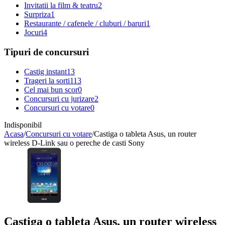
Invitatii la film & teatru
2
Surpriza
1
Restaurante / cafenele / cluburi / baruri
1
Jocuri
4
Tipuri de concursuri
Castig instant
13
Trageri la sorti
113
Cel mai bun scor
0
Concursuri cu jurizare
2
Concursuri cu votare
0
Indisponibil
Acasa
/
Concursuri cu votare
/
Castiga o tableta Asus, un router
wireless D-Link sau o pereche de casti Sony
Castiga o tableta Asus, un router wireless