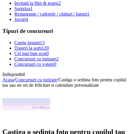
Invitatii la film & teatru
2
Surpriza
1
Restaurante / cafenele / cluburi / baruri
1
Jocuri
4
Tipuri de concursuri
Castig instant
13
Trageri la sorti
120
Cel mai bun scor
0
Concursuri cu jurizare
2
Concursuri cu votare
0
Indisponibil
Acasa
/
Concursuri cu jurizare
/
Castiga o sedinta foto pentru copilul
tau sau un set de felicitari si calendare personalizate
Castiga o sedinta foto pentru copilul tau