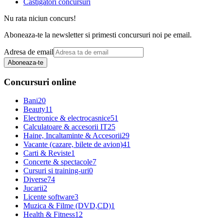
Castigatori concursuri
Nu rata niciun concurs!
Aboneaza-te la newsletter si primesti concursuri noi pe email.
Adresa de email
Aboneaza-te
Concursuri online
Bani
20
Beauty
11
Electronice & electrocasnice
51
Calculatoare & accesorii IT
25
Haine, Incaltaminte & Accesorii
29
Vacante (cazare, bilete de avion)
41
Carti & Reviste
1
Concerte & spectacole
7
Cursuri si training-uri
0
Diverse
74
Jucarii
2
Licente software
3
Muzica & Filme (DVD,CD)
1
Health & Fitness
12