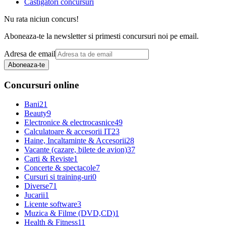
Castigatori concursuri
Nu rata niciun concurs!
Aboneaza-te la newsletter si primesti concursuri noi pe email.
Adresa de email
Aboneaza-te
Concursuri online
Bani
21
Beauty
9
Electronice & electrocasnice
49
Calculatoare & accesorii IT
23
Haine, Incaltaminte & Accesorii
28
Vacante (cazare, bilete de avion)
37
Carti & Reviste
1
Concerte & spectacole
7
Cursuri si training-uri
0
Diverse
71
Jucarii
1
Licente software
3
Muzica & Filme (DVD,CD)
1
Health & Fitness
11