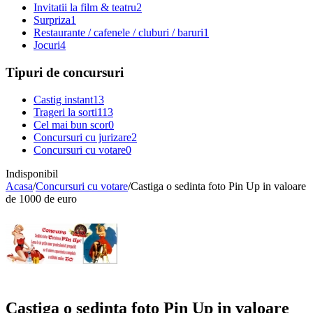
Invitatii la film & teatru
2
Surpriza
1
Restaurante / cafenele / cluburi / baruri
1
Jocuri
4
Tipuri de concursuri
Castig instant
13
Trageri la sorti
113
Cel mai bun scor
0
Concursuri cu jurizare
2
Concursuri cu votare
0
Indisponibil
Acasa
/
Concursuri cu votare
/
Castiga o sedinta foto Pin Up in valoare
de 1000 de euro
Castiga o sedinta foto Pin Up in valoare