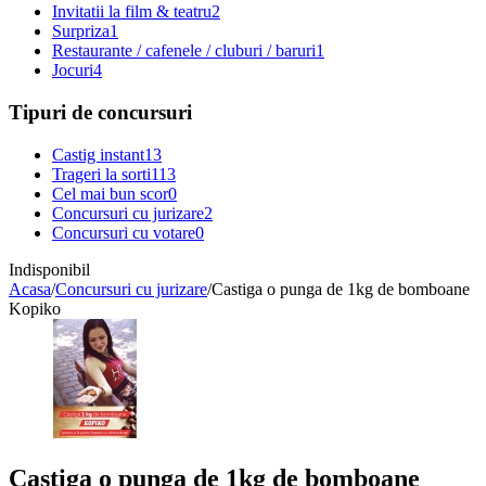
Invitatii la film & teatru
2
Surpriza
1
Restaurante / cafenele / cluburi / baruri
1
Jocuri
4
Tipuri de concursuri
Castig instant
13
Trageri la sorti
113
Cel mai bun scor
0
Concursuri cu jurizare
2
Concursuri cu votare
0
Indisponibil
Acasa
/
Concursuri cu jurizare
/
Castiga o punga de 1kg de bomboane
Kopiko
Castiga o punga de 1kg de bomboane