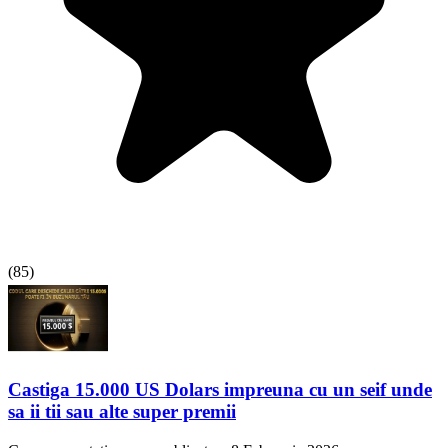
(
85
)
Castiga 15.000 US Dolars impreuna cu un seif unde
sa ii tii sau alte super premii