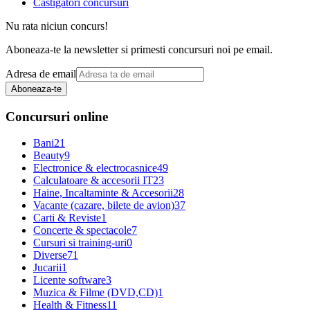
Castigatori concursuri
Nu rata niciun concurs!
Aboneaza-te la newsletter si primesti concursuri noi pe email.
Adresa de email
Aboneaza-te
Concursuri online
Bani
21
Beauty
9
Electronice & electrocasnice
49
Calculatoare & accesorii IT
23
Haine, Incaltaminte & Accesorii
28
Vacante (cazare, bilete de avion)
37
Carti & Reviste
1
Concerte & spectacole
7
Cursuri si training-uri
0
Diverse
71
Jucarii
1
Licente software
3
Muzica & Filme (DVD,CD)
1
Health & Fitness
11