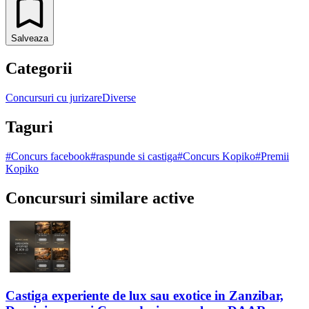
Salveaza
Categorii
Concursuri cu jurizare
Diverse
Taguri
#
Concurs facebook
#
raspunde si castiga
#
Concurs Kopiko
#
Premii
Kopiko
Concursuri similare active
Castiga experiente de lux sau exotice in Zanzibar,