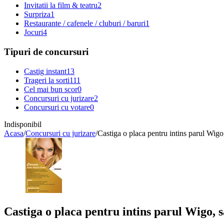
Invitatii la film & teatru
2
Surpriza
1
Restaurante / cafenele / cluburi / baruri
1
Jocuri
4
Tipuri de concursuri
Castig instant
13
Trageri la sorti
111
Cel mai bun scor
0
Concursuri cu jurizare
2
Concursuri cu votare
0
Indisponibil
Acasa
/
Concursuri cu jurizare
/
Castiga o placa pentru intins parul Wig
Castiga o placa pentru intins parul Wigo,