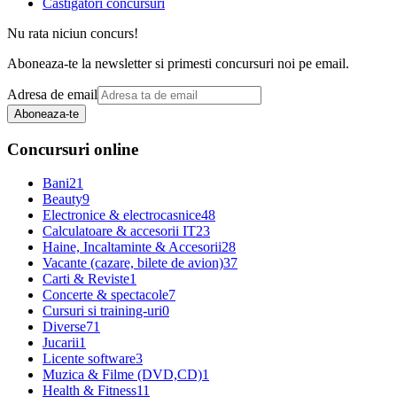
Castigatori concursuri
Nu rata niciun concurs!
Aboneaza-te la newsletter si primesti concursuri noi pe email.
Adresa de email
Aboneaza-te
Concursuri online
Bani
21
Beauty
9
Electronice & electrocasnice
48
Calculatoare & accesorii IT
23
Haine, Incaltaminte & Accesorii
28
Vacante (cazare, bilete de avion)
37
Carti & Reviste
1
Concerte & spectacole
7
Cursuri si training-uri
0
Diverse
71
Jucarii
1
Licente software
3
Muzica & Filme (DVD,CD)
1
Health & Fitness
11