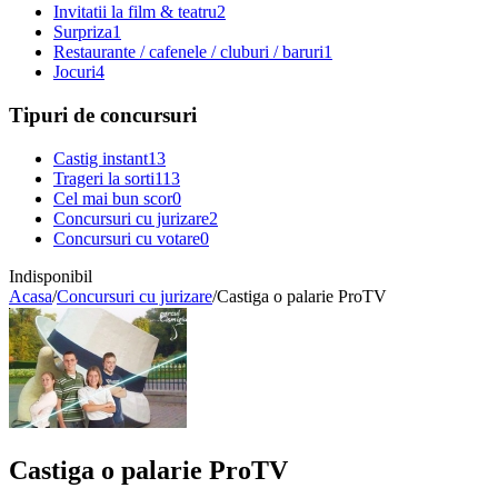
Invitatii la film & teatru
2
Surpriza
1
Restaurante / cafenele / cluburi / baruri
1
Jocuri
4
Tipuri de concursuri
Castig instant
13
Trageri la sorti
113
Cel mai bun scor
0
Concursuri cu jurizare
2
Concursuri cu votare
0
Indisponibil
Acasa
/
Concursuri cu jurizare
/
Castiga o palarie ProTV
Castiga o palarie ProTV