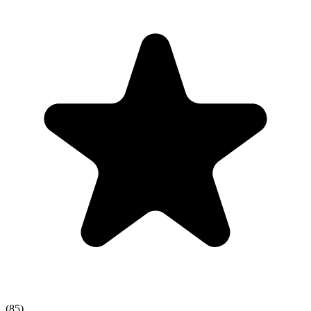
(
85
)