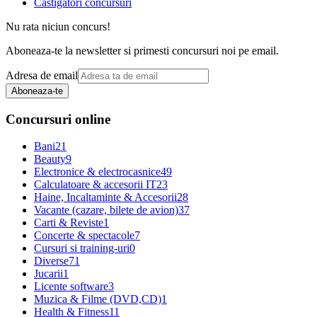
Castigatori concursuri
Nu rata niciun concurs!
Aboneaza-te la newsletter si primesti concursuri noi pe email.
Adresa de email
Aboneaza-te
Concursuri online
Bani
21
Beauty
9
Electronice & electrocasnice
49
Calculatoare & accesorii IT
23
Haine, Incaltaminte & Accesorii
28
Vacante (cazare, bilete de avion)
37
Carti & Reviste
1
Concerte & spectacole
7
Cursuri si training-uri
0
Diverse
71
Jucarii
1
Licente software
3
Muzica & Filme (DVD,CD)
1
Health & Fitness
11