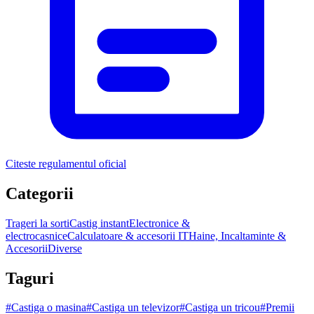
Citeste regulamentul oficial
Categorii
Trageri la sorti
Castig instant
Electronice &
electrocasnice
Calculatoare & accesorii IT
Haine, Incaltaminte &
Accesorii
Diverse
Taguri
#
Castiga o masina
#
Castiga un televizor
#
Castiga un tricou
#
Premii