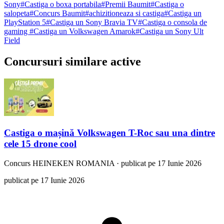
Sony
#
Castiga o boxa portabila
#
Premii Baumit
#
Castiga o
salopeta
#
Concurs Baumit
#
achizitioneaza si castiga
#
Castiga un
PlayStation 5
#
Castiga un Sony Bravia TV
#
Castiga o consola de
gaming
#
Castiga un Volkswagen Amarok
#
Castiga un Sony Ult
Field
Concursuri similare active
Castiga o mașină Volkswagen T-Roc sau una dintre
cele 15 drone cool
Concurs
HEINEKEN ROMANIA
·
publicat pe 17 Iunie 2026
publicat pe 17 Iunie 2026