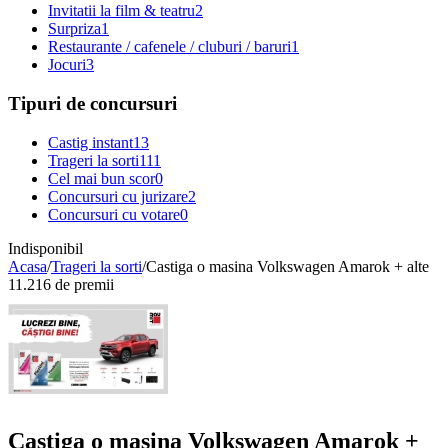
Invitatii la film & teatru
2
Surpriza
1
Restaurante / cafenele / cluburi / baruri
1
Jocuri
3
Tipuri de concursuri
Castig instant
13
Trageri la sorti
111
Cel mai bun scor
0
Concursuri cu jurizare
2
Concursuri cu votare
0
Indisponibil
Acasa
/
Trageri la sorti
/
Castiga o masina Volkswagen Amarok + alte
11.216 de premii
Castiga o masina Volkswagen Amarok +