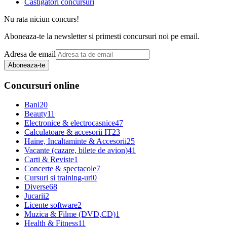
Castigatori concursuri
Nu rata niciun concurs!
Aboneaza-te la newsletter si primesti concursuri noi pe email.
Adresa de email
Aboneaza-te
Concursuri online
Bani
20
Beauty
11
Electronice & electrocasnice
47
Calculatoare & accesorii IT
23
Haine, Incaltaminte & Accesorii
25
Vacante (cazare, bilete de avion)
41
Carti & Reviste
1
Concerte & spectacole
7
Cursuri si training-uri
0
Diverse
68
Jucarii
2
Licente software
2
Muzica & Filme (DVD,CD)
1
Health & Fitness
11