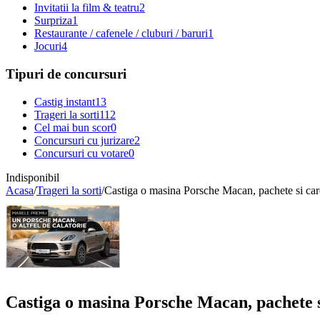
Invitatii la film & teatru
2
Surpriza
1
Restaurante / cafenele / cluburi / baruri
1
Jocuri
4
Tipuri de concursuri
Castig instant
13
Trageri la sorti
112
Cel mai bun scor
0
Concursuri cu jurizare
2
Concursuri cu votare
0
Indisponibil
Acasa
/
Trageri la sorti
/
Castiga o masina Porsche Macan, pachete si car
Castiga o masina Porsche Macan, pachete s