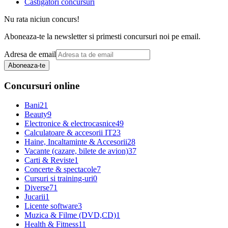
Castigatori concursuri
Nu rata niciun concurs!
Aboneaza-te la newsletter si primesti concursuri noi pe email.
Adresa de email
Aboneaza-te
Concursuri online
Bani
21
Beauty
9
Electronice & electrocasnice
49
Calculatoare & accesorii IT
23
Haine, Incaltaminte & Accesorii
28
Vacante (cazare, bilete de avion)
37
Carti & Reviste
1
Concerte & spectacole
7
Cursuri si training-uri
0
Diverse
71
Jucarii
1
Licente software
3
Muzica & Filme (DVD,CD)
1
Health & Fitness
11