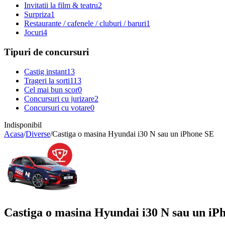
Invitatii la film & teatru
2
Surpriza
1
Restaurante / cafenele / cluburi / baruri
1
Jocuri
4
Tipuri de concursuri
Castig instant
13
Trageri la sorti
113
Cel mai bun scor
0
Concursuri cu jurizare
2
Concursuri cu votare
0
Indisponibil
Acasa
/
Diverse
/
Castiga o masina Hyundai i30 N sau un iPhone SE
Castiga o masina Hyundai i30 N sau un iP