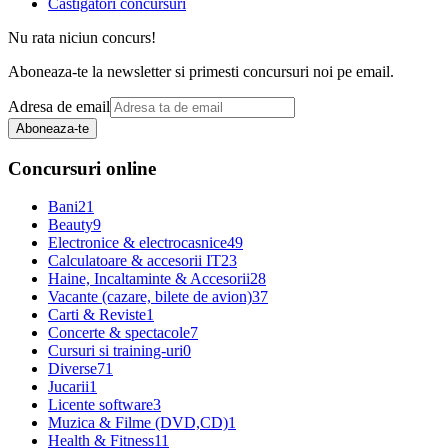
Castigatori concursuri
Nu rata niciun concurs!
Aboneaza-te la newsletter si primesti concursuri noi pe email.
Adresa de email
Aboneaza-te
Concursuri online
Bani
21
Beauty
9
Electronice & electrocasnice
49
Calculatoare & accesorii IT
23
Haine, Incaltaminte & Accesorii
28
Vacante (cazare, bilete de avion)
37
Carti & Reviste
1
Concerte & spectacole
7
Cursuri si training-uri
0
Diverse
71
Jucarii
1
Licente software
3
Muzica & Filme (DVD,CD)
1
Health & Fitness
11