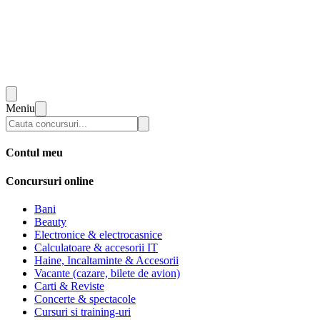
Meniu
Contul meu
Concursuri online
Bani
Beauty
Electronice & electrocasnice
Calculatoare & accesorii IT
Haine, Incaltaminte & Accesorii
Vacante (cazare, bilete de avion)
Carti & Reviste
Concerte & spectacole
Cursuri si training-uri