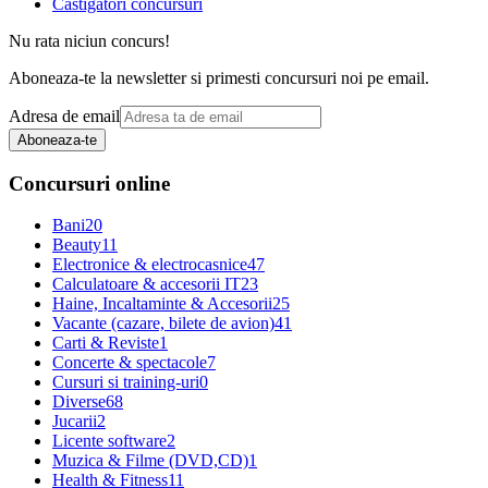
Castigatori concursuri
Nu rata niciun concurs!
Aboneaza-te la newsletter si primesti concursuri noi pe email.
Adresa de email
Aboneaza-te
Concursuri online
Bani
20
Beauty
11
Electronice & electrocasnice
47
Calculatoare & accesorii IT
23
Haine, Incaltaminte & Accesorii
25
Vacante (cazare, bilete de avion)
41
Carti & Reviste
1
Concerte & spectacole
7
Cursuri si training-uri
0
Diverse
68
Jucarii
2
Licente software
2
Muzica & Filme (DVD,CD)
1
Health & Fitness
11