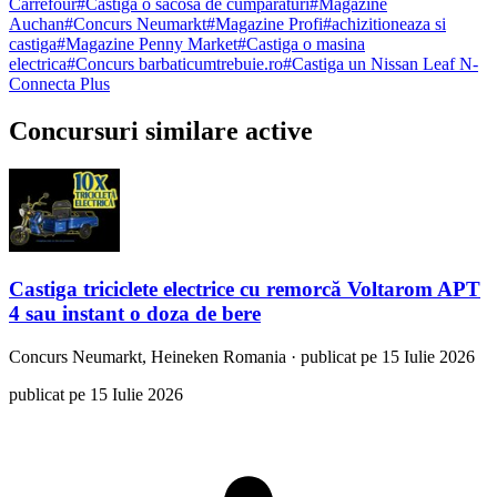
Carrefour
#
Castiga o sacosa de cumparaturi
#
Magazine
Auchan
#
Concurs Neumarkt
#
Magazine Profi
#
achizitioneaza si
castiga
#
Magazine Penny Market
#
Castiga o masina
electrica
#
Concurs barbaticumtrebuie.ro
#
Castiga un Nissan Leaf N-
Connecta Plus
Concursuri similare active
Castiga triciclete electrice cu remorcă Voltarom APT
4 sau instant o doza de bere
Concurs
Neumarkt, Heineken Romania
·
publicat pe 15 Iulie 2026
publicat pe 15 Iulie 2026