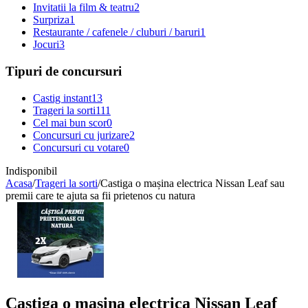
Invitatii la film & teatru
2
Surpriza
1
Restaurante / cafenele / cluburi / baruri
1
Jocuri
3
Tipuri de concursuri
Castig instant
13
Trageri la sorti
111
Cel mai bun scor
0
Concursuri cu jurizare
2
Concursuri cu votare
0
Indisponibil
Acasa
/
Trageri la sorti
/
Castiga o mașina electrica Nissan Leaf sau
premii care te ajuta sa fii prietenos cu natura
Castiga o mașina electrica Nissan Leaf