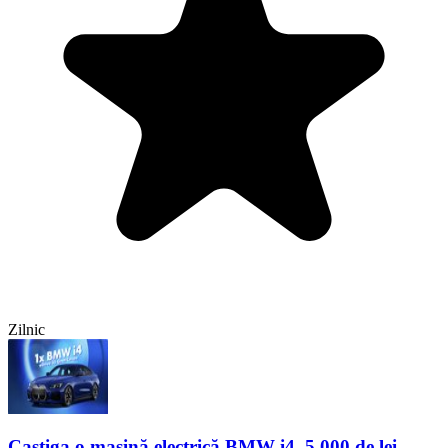
Zilnic
Castiga o mașină electrică BMW i4, 5.000 de lei,