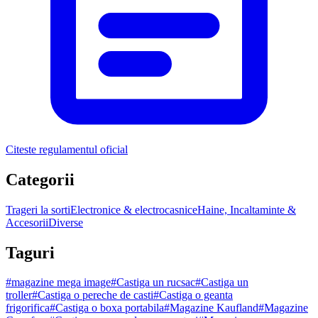
Citeste regulamentul oficial
Categorii
Trageri la sorti
Electronice & electrocasnice
Haine, Incaltaminte &
Accesorii
Diverse
Taguri
#
magazine mega image
#
Castiga un rucsac
#
Castiga un
troller
#
Castiga o pereche de casti
#
Castiga o geanta
frigorifica
#
Castiga o boxa portabila
#
Magazine Kaufland
#
Magazine