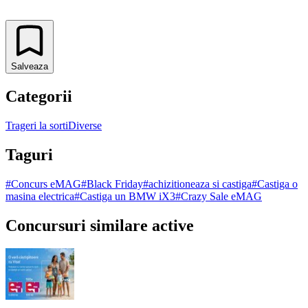
Salveaza
Categorii
Trageri la sorti
Diverse
Taguri
#
Concurs eMAG
#
Black Friday
#
achizitioneaza si castiga
#
Castiga o
masina electrica
#
Castiga un BMW iX3
#
Crazy Sale eMAG
Concursuri similare active