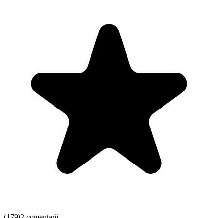
(
179
)
2 comentarii