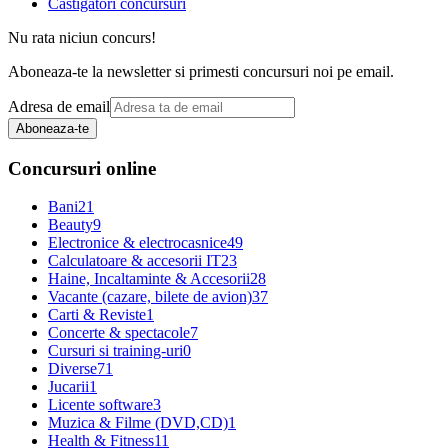
Castigatori concursuri
Nu rata niciun concurs!
Aboneaza-te la newsletter si primesti concursuri noi pe email.
Adresa de email
Aboneaza-te
Concursuri online
Bani
21
Beauty
9
Electronice & electrocasnice
49
Calculatoare & accesorii IT
23
Haine, Incaltaminte & Accesorii
28
Vacante (cazare, bilete de avion)
37
Carti & Reviste
1
Concerte & spectacole
7
Cursuri si training-uri
0
Diverse
71
Jucarii
1
Licente software
3
Muzica & Filme (DVD,CD)
1
Health & Fitness
11