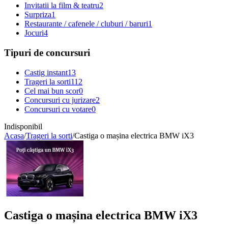
Invitatii la film & teatru
2
Surpriza
1
Restaurante / cafenele / cluburi / baruri
1
Jocuri
4
Tipuri de concursuri
Castig instant
13
Trageri la sorti
112
Cel mai bun scor
0
Concursuri cu jurizare
2
Concursuri cu votare
0
Indisponibil
Acasa
/
Trageri la sorti
/
Castiga o mașina electrica BMW iX3
Castiga o mașina electrica BMW iX3