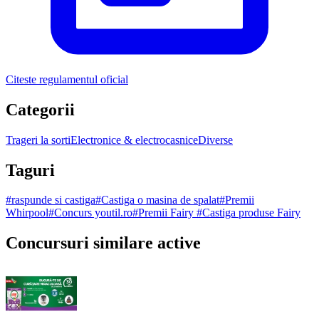
Citeste regulamentul oficial
Categorii
Trageri la sorti
Electronice & electrocasnice
Diverse
Taguri
#
raspunde si castiga
#
Castiga o masina de spalat
#
Premii
Whirpool
#
Concurs youtil.ro
#
Premii Fairy
#
Castiga produse Fairy
Concursuri similare active