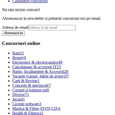
Castigatori concursuri
Nu rata niciun concurs!
Aboneaza-te la newsletter si primesti concursuri noi pe email.
Adresa de email
Aboneaza-te
Concursuri online
Bani
21
Beauty
9
Electronice & electrocasnice
49
Calculatoare & accesorii IT
23
Haine, Incaltaminte & Accesorii
28
Vacante (cazare, bilete de avion)
37
Carti & Reviste
1
Concerte & spectacole
7
Cursuri si training-uri
0
Diverse
71
Jucarii
1
Licente software
3
Muzica & Filme (DVD,CD)
1
Health & Fitness
11