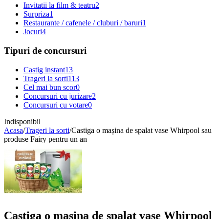
Invitatii la film & teatru
2
Surpriza
1
Restaurante / cafenele / cluburi / baruri
1
Jocuri
4
Tipuri de concursuri
Castig instant
13
Trageri la sorti
113
Cel mai bun scor
0
Concursuri cu jurizare
2
Concursuri cu votare
0
Indisponibil
Acasa
/
Trageri la sorti
/
Castiga o mașina de spalat vase Whirpool sau
produse Fairy pentru un an
Castiga o mașina de spalat vase Whirpool