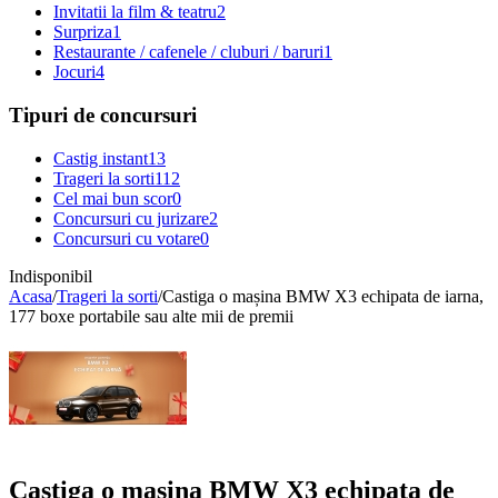
Invitatii la film & teatru
2
Surpriza
1
Restaurante / cafenele / cluburi / baruri
1
Jocuri
4
Tipuri de concursuri
Castig instant
13
Trageri la sorti
112
Cel mai bun scor
0
Concursuri cu jurizare
2
Concursuri cu votare
0
Indisponibil
Acasa
/
Trageri la sorti
/
Castiga o mașina BMW X3 echipata de iarna,
177 boxe portabile sau alte mii de premii
Castiga o mașina BMW X3 echipata de