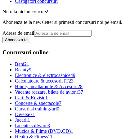
Castigatori concursuri
Nu rata niciun concurs!
Aboneaza-te la newsletter si primesti concursuri noi pe email.
Adresa de email
Aboneaza-te
Concursuri online
Bani
21
Beauty
9
Electronice & electrocasnice
49
Calculatoare & accesorii IT
23
Haine, Incaltaminte & Accesorii
28
Vacante (cazare, bilete de avion)
37
Carti & Reviste
1
Concerte & spectacole
7
Cursuri si training-uri
0
Diverse
71
Jucarii
1
Licente software
3
Muzica & Filme (DVD,CD)
1
Health & Fitness
11