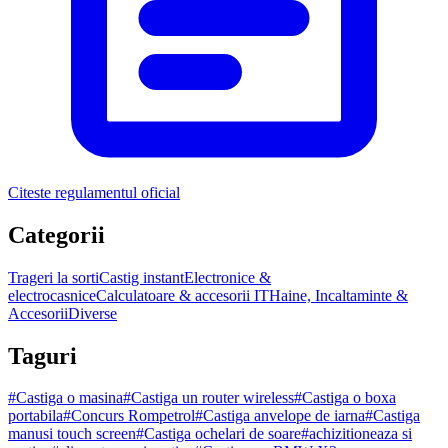
Citeste regulamentul oficial
Categorii
Trageri la sorti
Castig instant
Electronice &
electrocasnice
Calculatoare & accesorii IT
Haine, Incaltaminte &
Accesorii
Diverse
Taguri
#
Castiga o masina
#
Castiga un router wireless
#
Castiga o boxa
portabila
#
Concurs Rompetrol
#
Castiga anvelope de iarna
#
Castiga
manusi touch screen
#
Castiga ochelari de soare
#
achizitioneaza si