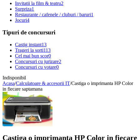
Invitatii la film & teatru
2
Surpriza
1
Restaurante / cafenele / cluburi / baruri
1
Jocuri
4
Tipuri de concursuri
Castig instant
13
Trageri la sorti
113
Cel mai bun scor
0
Concursuri cu jurizare
2
Concursuri cu votare
0
Indisponibil
Acasa
/
Calculatoare & accesorii IT
/
Castiga o imprimanta HP Color
in fiecare saptamana
Castiga o imprimanta HP Color in fiecare