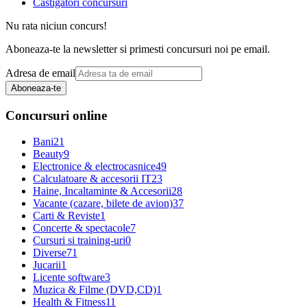
Castigatori concursuri
Nu rata niciun concurs!
Aboneaza-te la newsletter si primesti concursuri noi pe email.
Adresa de email
Aboneaza-te
Concursuri online
Bani
21
Beauty
9
Electronice & electrocasnice
49
Calculatoare & accesorii IT
23
Haine, Incaltaminte & Accesorii
28
Vacante (cazare, bilete de avion)
37
Carti & Reviste
1
Concerte & spectacole
7
Cursuri si training-uri
0
Diverse
71
Jucarii
1
Licente software
3
Muzica & Filme (DVD,CD)
1
Health & Fitness
11