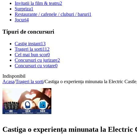
Invitatii la film & teatru
2
Surpriza
1
Restaurante / cafenele / cluburi / baruri
1
Jocuri
4
Tipuri de concursuri
Castig instant
13
Trageri la sorti
112
Cel mai bun scor
0
Concursuri cu jurizare
2
Concursuri cu votare
0
Indisponibil
Acasa
/
Trageri la sorti
/
Castiga o experiența minunata la Electric Castle,
Castiga o experiența minunata la Electric C