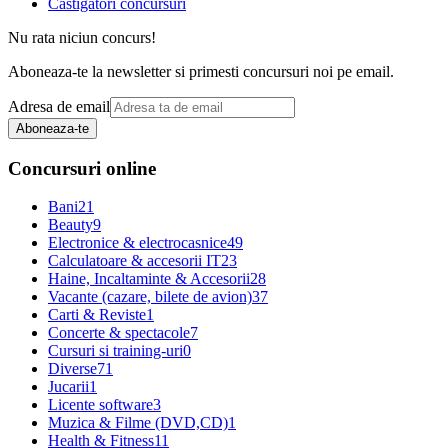
Castigatori concursuri
Nu rata niciun concurs!
Aboneaza-te la newsletter si primesti concursuri noi pe email.
Adresa de email
Aboneaza-te
Concursuri online
Bani
21
Beauty
9
Electronice & electrocasnice
49
Calculatoare & accesorii IT
23
Haine, Incaltaminte & Accesorii
28
Vacante (cazare, bilete de avion)
37
Carti & Reviste
1
Concerte & spectacole
7
Cursuri si training-uri
0
Diverse
71
Jucarii
1
Licente software
3
Muzica & Filme (DVD,CD)
1
Health & Fitness
11