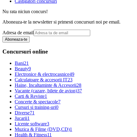
Castigatori concursuri
Nu rata niciun concurs!
Aboneaza-te la newsletter si primesti concursuri noi pe email.
Adresa de email
Aboneaza-te
Concursuri online
Bani
21
Beauty
9
Electronice & electrocasnice
49
Calculatoare & accesorii IT
23
Haine, Incaltaminte & Accesorii
28
Vacante (cazare, bilete de avion)
37
Carti & Reviste
1
Concerte & spectacole
7
Cursuri si training-uri
0
Diverse
71
Jucarii
1
Licente software
3
Muzica & Filme (DVD,CD)
1
Health & Fitness
11