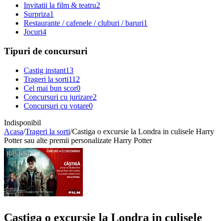
Invitatii la film & teatru
2
Surpriza
1
Restaurante / cafenele / cluburi / baruri
1
Jocuri
4
Tipuri de concursuri
Castig instant
13
Trageri la sorti
112
Cel mai bun scor
0
Concursuri cu jurizare
2
Concursuri cu votare
0
Indisponibil
Acasa
/
Trageri la sorti
/
Castiga o excursie la Londra in culisele Harry
Potter sau alte premii personalizate Harry Potter
Castiga o excursie la Londra in culisele