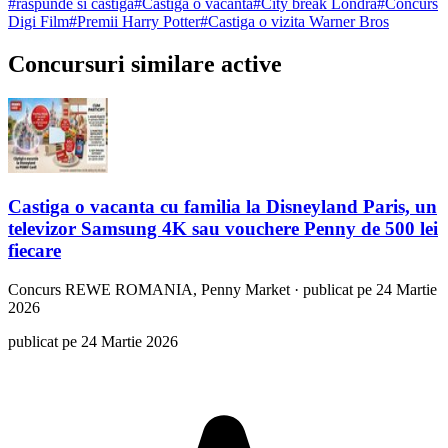
#
raspunde si castiga
#
Castiga o vacanta
#
City break Londra
#
Concurs
Digi Film
#
Premii Harry Potter
#
Castiga o vizita Warner Bros
Concursuri similare active
Castiga o vacanta cu familia la Disneyland Paris, un
televizor Samsung 4K sau vouchere Penny de 500 lei
fiecare
Concurs
REWE ROMANIA, Penny Market
·
publicat pe 24 Martie
2026
publicat pe 24 Martie 2026