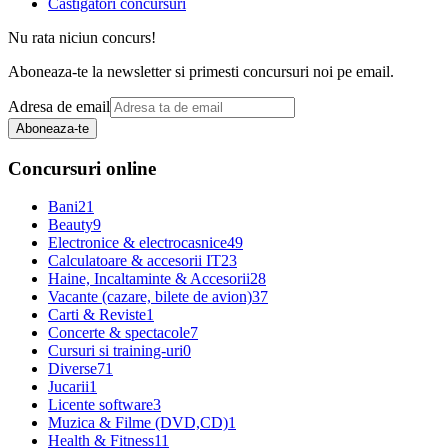
Castigatori concursuri
Nu rata niciun concurs!
Aboneaza-te la newsletter si primesti concursuri noi pe email.
Adresa de email
Aboneaza-te
Concursuri online
Bani
21
Beauty
9
Electronice & electrocasnice
49
Calculatoare & accesorii IT
23
Haine, Incaltaminte & Accesorii
28
Vacante (cazare, bilete de avion)
37
Carti & Reviste
1
Concerte & spectacole
7
Cursuri si training-uri
0
Diverse
71
Jucarii
1
Licente software
3
Muzica & Filme (DVD,CD)
1
Health & Fitness
11