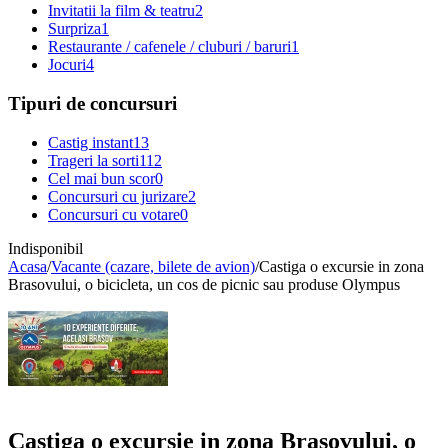
Invitatii la film & teatru
2
Surpriza
1
Restaurante / cafenele / cluburi / baruri
1
Jocuri
4
Tipuri de concursuri
Castig instant
13
Trageri la sorti
112
Cel mai bun scor
0
Concursuri cu jurizare
2
Concursuri cu votare
0
Indisponibil
Acasa
/
Vacante (cazare, bilete de avion)
/
Castiga o excursie in zona
Brasovului, o bicicleta, un cos de picnic sau produse Olympus
Castiga o excursie in zona Brasovului, o