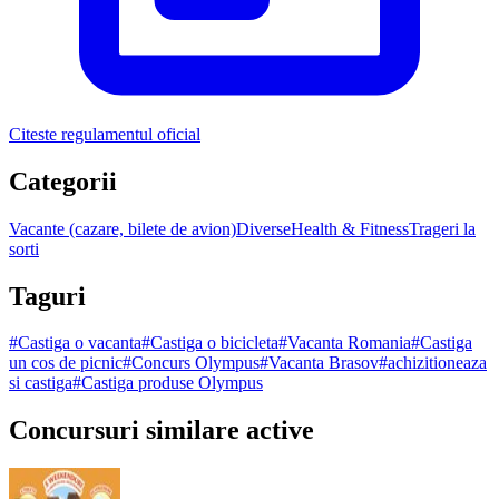
Citeste regulamentul oficial
Categorii
Vacante (cazare, bilete de avion)
Diverse
Health & Fitness
Trageri la
sorti
Taguri
#
Castiga o vacanta
#
Castiga o bicicleta
#
Vacanta Romania
#
Castiga
un cos de picnic
#
Concurs Olympus
#
Vacanta Brasov
#
achizitioneaza
si castiga
#
Castiga produse Olympus
Concursuri similare active