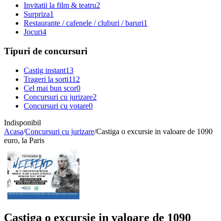
Invitatii la film & teatru
2
Surpriza
1
Restaurante / cafenele / cluburi / baruri
1
Jocuri
4
Tipuri de concursuri
Castig instant
13
Trageri la sorti
112
Cel mai bun scor
0
Concursuri cu jurizare
2
Concursuri cu votare
0
Indisponibil
Acasa
/
Concursuri cu jurizare
/
Castiga o excursie in valoare de 1090
euro, la Paris
Castiga o excursie in valoare de 1090