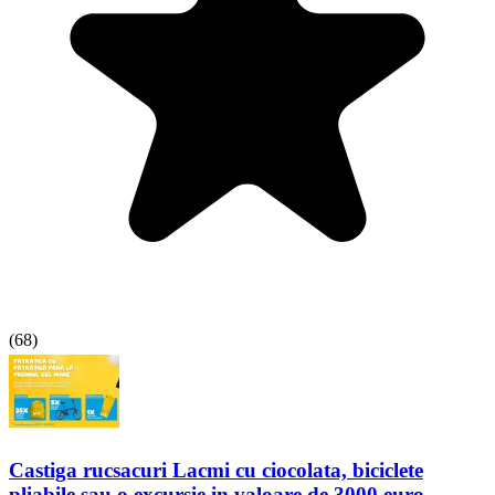
(
68
)
Castiga rucsacuri Lacmi cu ciocolata, biciclete
pliabile sau o excursie in valoare de 3000 euro