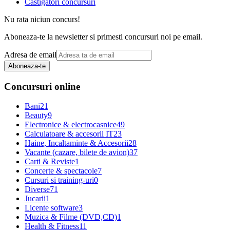
Castigatori concursuri
Nu rata niciun concurs!
Aboneaza-te la newsletter si primesti concursuri noi pe email.
Adresa de email
Aboneaza-te
Concursuri online
Bani
21
Beauty
9
Electronice & electrocasnice
49
Calculatoare & accesorii IT
23
Haine, Incaltaminte & Accesorii
28
Vacante (cazare, bilete de avion)
37
Carti & Reviste
1
Concerte & spectacole
7
Cursuri si training-uri
0
Diverse
71
Jucarii
1
Licente software
3
Muzica & Filme (DVD,CD)
1
Health & Fitness
11