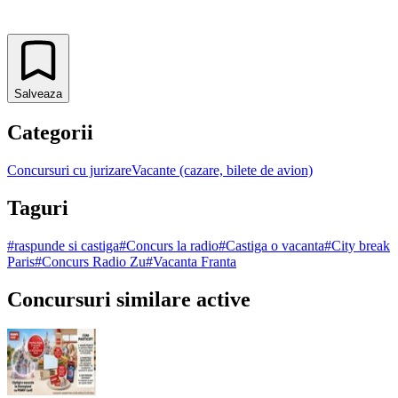
Salveaza
Categorii
Concursuri cu jurizare
Vacante (cazare, bilete de avion)
Taguri
#
raspunde si castiga
#
Concurs la radio
#
Castiga o vacanta
#
City break
Paris
#
Concurs Radio Zu
#
Vacanta Franta
Concursuri similare active